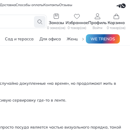
Доставка
Способы оплаты
Контакты
Отзывы
СЕЛЛЕРАМ
БЛОГЕРАМ
Заказы
Избранное
Профиль
Корзина
0 заказ(ов)
0 товар(ов)
Войти
0 товар(ов)
Сад и терасса
Для офиса
Женщинам
Мужчинам
Тов
, случайно докупленные «на время», но продолжают жить в
сивую сервировку где‑то в ленте.
- просто посуда является частью визуального порядка, такой