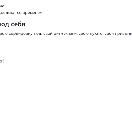
на.
доедают со временем.
под себя
ою сервировку под: свой ритм жизни; ​свою кухню; свои привычк
и);