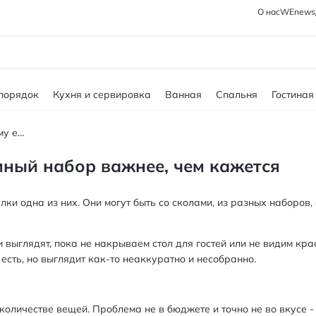
О нас
WEnews
 порядок
Кухня и сервировка
Ванная
Спальня
Гостиная
Посуда как часть стиля: почему единый набор важнее, чем кажется
диный набор важнее, чем кажется
лки одна из них. Они могут быть со сколами, из разных наборов
 выглядят, пока не накрываем стол для гостей или не видим кра
 есть, но выглядит как‑то неаккуратно и несобранно.
в количестве вещей. Проблема не в бюджете и точно не во вкусе 