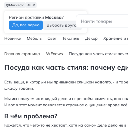
Москва
RUB
Регион доставки
Москва
?
Каталог
Да, все верно
Выбрать другой
Новинки
Мебель
Свет
Текстиль
Декор
Хранение и
Главная страница
WEnews
Посуда как часть стиля: почему е
Есть вещи, к которым мы привыкаем слишком надолго, - и таре
шкафу годами.
Мы используем их каждый день и перестаём замечать, как они
И вот в этот момент появляется странное ощущение: вроде всё
В чём проблема?
Кажется, что чего‑то не хватает, хотя на самом деле дело не 