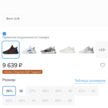
Фото (1/4)
Гарантия подлинности товара
+23
9 639
₽
Adidas Originals EQT Support
Размер:
Таблица размеров
36⅔
36
37⅓
39⅓
40⅔
40
41⅓
42
42⅔
43⅓
44
44⅔
45⅓
46