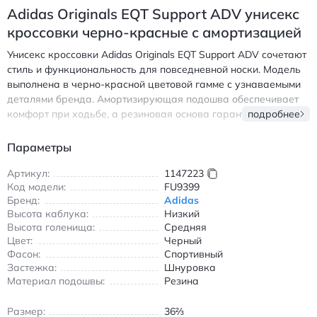
Adidas Originals EQT Support ADV унисекс
кроссовки черно-красные с амортизацией
Унисекс кроссовки Adidas Originals EQT Support ADV сочетают
стиль и функциональность для повседневной носки. Модель
выполнена в черно-красной цветовой гамме с узнаваемыми
деталями бренда. Амортизирующая подошва обеспечивает
комфорт при ходьбе, а резиновая основа гарантирует
подробнее
надежное сцепление с любой поверхностью. Износостойкие
материалы верха сохраняют форму и внешний вид даже при
Параметры
интенсивной эксплуатации. Система шнуровки позволяет
идеально зафиксировать обувь на ноге, обеспечивая
Артикул:
1147223
Код модели:
FU9399
поддержку свода стопы. Средняя высота голенища и низкий
Бренд:
Adidas
каблук делают кроссовки универсальными для прогулок,
Высота каблука:
Низкий
занятий спортом и городских походов. Дизайн с акцентными
Высота голенища:
Средняя
красными вставками подчеркивает спортивный характер
Цвет:
Черный
модели, сохраняя элегантность для повседневного
Фасон:
Спортивный
использования. Adidas Originals EQT Support ADV кроссовки
Застежка:
Шнуровка
унисекс черно-красные с амортизацией и износостойкостью
Материал подошвы:
Резина
Размер:
36⅔