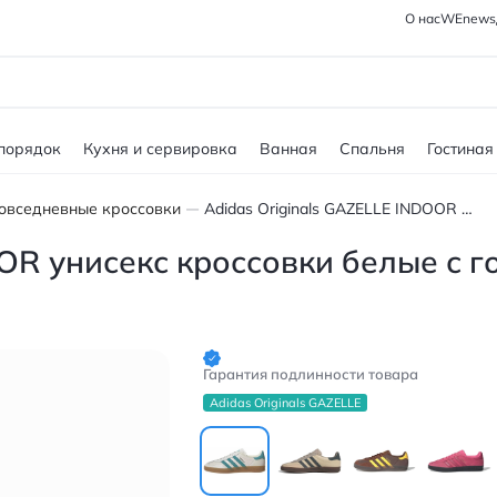
О нас
WEnews
 порядок
Кухня и сервировка
Ванная
Спальня
Гостиная
овседневные кроссовки
Adidas Originals GAZELLE INDOOR унисекс кроссовки белые с голубыми полосами
OOR унисекс кроссовки белые с 
Гарантия подлинности товара
Adidas Originals GAZELLE