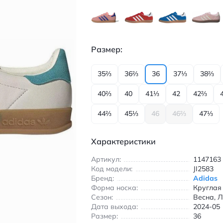
Размер:
35⅔
36⅔
36
37⅓
38⅔
40⅔
40
41⅓
42
42⅔
44⅔
45⅓
46
46⅔
47⅓
Характеристики
Артикул:
1147163
Код модели:
JI2583
Бренд:
Adidas
Форма носка:
Круглая
Сезон:
Весна, Л
Дата выхода:
2024-05
Размер:
36