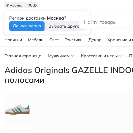
Москва
RUB
Регион доставки
Москва
?
Каталог
Да, все верно
Выбрать другой
Новинки
Мебель
Свет
Текстиль
Декор
Хранение и
Главная страница
Мужчинам
Кроссовки и кеды
П
Adidas Originals GAZELLE IND
полосами