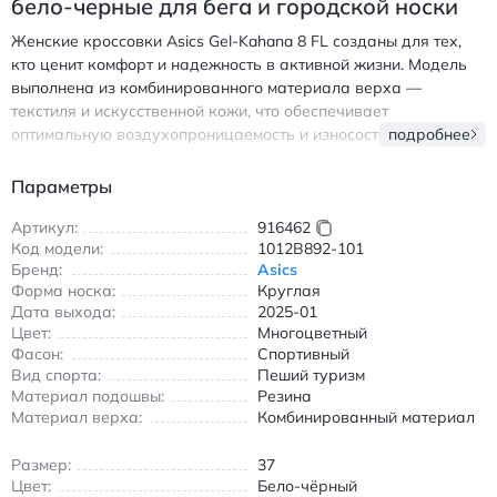
бело-черные для бега и городской носки
Женские кроссовки Asics Gel-Kahana 8 FL созданы для тех,
кто ценит комфорт и надежность в активной жизни. Модель
выполнена из комбинированного материала верха —
текстиля и искусственной кожи, что обеспечивает
оптимальную воздухопроницаемость и износостойкость.
подробнее
Резиновая подошва гарантирует уверенное сцепление на
любой поверхности, а технология Gel обеспечивает плавную
Параметры
амортизацию при беге и длительной ходьбе. Круглый носок и
низкий крой делают обувь удобной для повседневного
Артикул:
916462
Код модели:
1012B892-101
использования, городских прогулок и легких походов.
Бренд:
Asics
Идеально подходят для спортивных тренировок и активного
Форма носка:
Круглая
отдыха благодаря продуманной эргономике. Дата выхода
Дата выхода:
2025-01
модели — январь 2025 года. - Легкая и дышащая
Цвет:
Многоцветный
конструкция - Устойчивая к износу подошва -
Фасон:
Спортивный
Амортизирующая система для комфорта Асикс Гел-Кахана 8
Вид спорта:
Пеший туризм
ФЛ женские кроссовки бело-черные для бега и городской
Материал подошвы:
Резина
носки
Материал верха:
Комбинированный материал
Размер:
37
Цвет:
Бело-чёрный