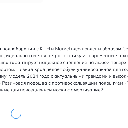
r от коллаборации с KITH и Marvel вдохновлены образом
а, идеально сочетая ретро-эстетику и современные тех
шва гарантирует надежное сцепление на любой поверхн
портом. Низкий крой делает обувь универсальной для го
йну. Модель 2024 года с актуальными трендами и высок
 - Резиновая подошва с противоскользящим покрытием -
яные для повседневной носки с амортизацией