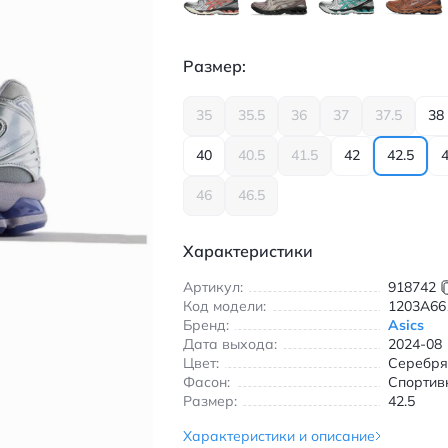
Размер:
35
35.5
36
37
37.5
38
40
40.5
41.5
42
42.5
4
46
46.5
Характеристики
Артикул:
918742
Код модели:
1203A66
Бренд:
Asics
Дата выхода:
2024-08
Цвет:
Серебр
Фасон:
Спортив
Размер:
42.5
Характеристики и описание