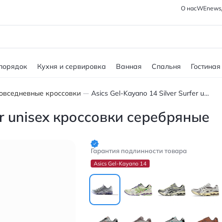
О нас
WEnews
 порядок
Кухня и сервировка
Ванная
Спальня
Гостиная
овседневные кроссовки
Asics Gel-Kayano 14 Silver Surfer unisex кроссовки серебряные
fer unisex кроссовки серебряные
Гарантия подлинности товара
Asics Gel-Kayano 14