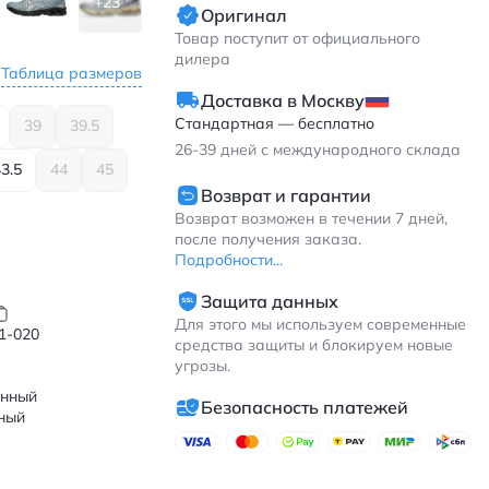
+23
Оригинал
Товар поступит от официального
дилера
Таблица размеров
Доставка в Москву
Стандартная — бесплатно
39
39.5
26-39
дней с международного склада
3.5
44
45
Возврат и гарантии
Возврат возможен в течении 7 дней,
после получения заказа.
Подробности...
Защита данных
Для этого мы используем современные
1-020
средства защиты и блокируем новые
угрозы.
янный
Безопасность платежей
ный