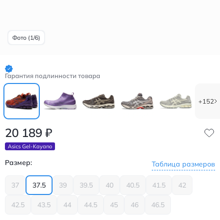
Фото (1/6)
Гарантия подлинности товара
+152
20 189
₽
Asics Gel-Kayano
Размер:
Таблица размеров
37
37.5
39
39.5
40
40.5
41.5
42
42.5
43.5
44
44.5
45
46
46.5