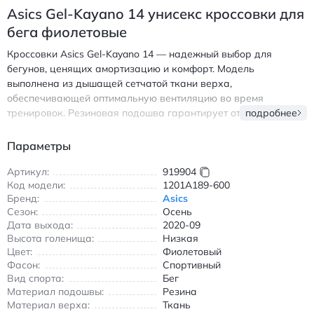
Asics Gel-Kayano 14 унисекс кроссовки для
бега фиолетовые
Кроссовки Asics Gel-Kayano 14 — надежный выбор для
бегунов, ценящих амортизацию и комфорт. Модель
выполнена из дышащей сетчатой ткани верха,
обеспечивающей оптимальную вентиляцию во время
тренировок. Резиновая подошва гарантирует отличное
подробнее
сцепление с любой поверхностью, а технология Gel-Kayano
обеспечивает плавный переход при беге. Унисекс-дизайн
Параметры
подходит как мужчинам, так и женщинам, а фиолетовый цвет
придает спортивному образу стильный акцент. Идеальны для
Артикул:
919904
Код модели:
1201A189-600
бега по асфальту и тренировок в прохладную погоду
Бренд:
Asics
благодаря умеренной устойчивости к влаге. Легкая
Сезон:
Осень
конструкция снижает усталость ног даже при длительных
Дата выхода:
2020-09
пробежках. Подходят для повседневной носки благодаря
Высота голенища:
Низкая
эргономичной форме и удобной посадке. - Дышащий верх из
Цвет:
Фиолетовый
сетчатого материала - Амортизирующая подошва с
Фасон:
Спортивный
технологией Gel - Устойчивая резиновая пятка -
Вид спорта:
Бег
Универсальный фиолетовый оттенок Асикс Гел-Кайано 14
Материал подошвы:
Резина
кроссовки для бега с амортизацией фиолетовые
Материал верха:
Ткань