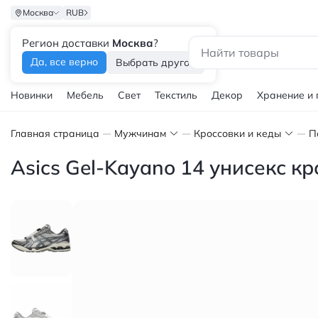
Москва
RUB
Регион доставки
Москва
?
Каталог
Да, все верно
Выбрать другой
Новинки
Мебель
Свет
Текстиль
Декор
Хранение и
Главная страница
Мужчинам
Кроссовки и кеды
П
Asics Gel-Kayano 14 унисекс к