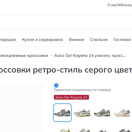
О нас
WEnews
 порядок
Кухня и сервировка
Ванная
Спальня
Гостиная
овседневные кроссовки
Asics Gel-Kayano 14 унисекс кроссовки ретро-стиль серого цвета
россовки ретро-стиль серого цве
Гарантия подлинности товара
Asics Gel-Kayano 14