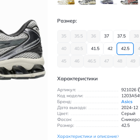
Размер:
35
35.5
36
37
37.5
38
40
40.5
41.5
42
42.5
4
45
46
46.5
47
48
49
Характеристики
Артикул:
921026
Код модели:
1203A54
Бренд:
Asics
Дата выхода:
2024-12
Цвет:
Серый
Фасон:
Сникерс
Размер:
42.5
Характеристики и описание