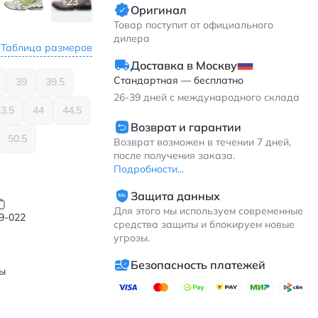
+23
Оригинал
Товар поступит от официального
дилера
Таблица размеров
Доставка в Москву
Стандартная — бесплатно
39
39.5
26-39
дней с международного склада
3.5
44
44.5
Возврат и гарантии
50.5
Возврат возможен в течении 7 дней,
после получения заказа.
Подробности...
Защита данных
Для этого мы используем современные
9-022
средства защиты и блокируем новые
угрозы.
Безопасность платежей
ы