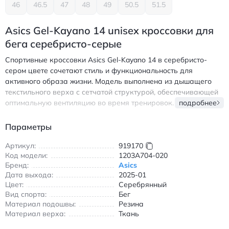
46
46.5
47
48
49
50.5
51.5
Asics Gel-Kayano 14 unisex кроссовки для
бега серебристо-серые
Спортивные кроссовки Asics Gel-Kayano 14 в серебристо-
сером цвете сочетают стиль и функциональность для
активного образа жизни. Модель выполнена из дышащего
текстильного верха с сетчатой структурой, обеспечивающей
оптимальную вентиляцию во время тренировок. Резиновая
подробнее
подошва гарантирует надежное сцепление с любой
поверхностью, а амортизационная система обеспечивает
Параметры
комфорт при беге. Универсальный unisex-дизайн подходит
как для мужчин, так и для женщин, идеален для
Артикул:
919170
Код модели:
1203A704-020
повседневной носки и занятий спортом. Легкая конструкция и
Бренд:
Asics
эргономичная форма делают эти кроссовки незаменимыми
Дата выхода:
2025-01
для пробежек в городских условиях и тренировок на
Цвет:
Серебрянный
стадионе. Высококачественные материалы сохраняют форму
Вид спорта:
Бег
и износостойкость даже при интенсивной эксплуатации.
Материал подошвы:
Резина
Модель 2025 года с современными технологиями подходит
Материал верха:
Ткань
для весеннего и летнего сезона. Асикс Гел-Кайано 14