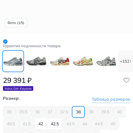
Фото (1/5)
Гарантия подлинности товара
+152
29 391
₽
Asics Gel-Kayano
Размер:
Таблица размеров
35
35.5
36
37
37.5
38
39
39.5
40
40.5
41.5
42
42.5
43.5
44
44.5
45