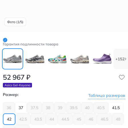
Фото (1/5)
Гарантия подлинности товара
+152
52 967
₽
Asics Gel-Kayano
Размер:
Таблица размеров
36
37
37.5
38
39
39.5
40
40.5
41.5
42
42.5
43.5
44
44.5
45
46
46.5
48