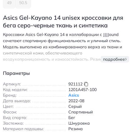
49
50.5
Asics Gel-Kayano 14 unisex кроссовки для
бега серо-черные ткань и синтетика
Кроссовки Asics Gel-Kayano 14 в коллаборации с JJJJound
сочетают спортивную функциональность и уличный стиль.
Модель выполнена из комбинированного верха из ткани и
синтетической кожи, обеспечивающего
воздухопроницаемость и износостойкость. Резиновая
подробнее
подошва гарантирует надежное сцепление на любой
поверхности, а амортизационная система Gel обеспечивает
Параметры
комфорт при длительной носке. Низкий крой делает
кроссовки универсальными для повседневного
Артикул:
921112
Код модели:
1201A457-100
использования и занятий бегом. Серо-черная цветовая гамма
Бренд:
Asics
легко сочетается с различной одеждой, подчеркивая
Дата выхода:
2022-08
современный образ. Идеальны для активного отдыха и
Цвет:
Серый
городских прогулок в теплое время года. Асикс Гел-Кайано
Фасон:
Спортивный
14 кроссовки для бега серо-черные из ткани и синтетики
Вид спорта:
Бег
Застежка:
Шнуровка
Материал подошвы:
Резина