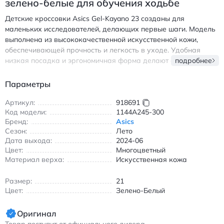
зелено-белые для обучения ходьбе
Детские кроссовки Asics Gel-Kayano 23 созданы для
маленьких исследователей, делающих первые шаги. Модель
выполнена из высококачественной искусственной кожи,
обеспечивающей прочность и легкость в уходе. Удобная
низкая посадка и эргономичная форма делают обувь
подробнее
комфортной для ежедневного ношения. Технология Gel в
подошве обеспечивает отличную амортизацию при каждом
Параметры
шаге, что особенно важно для формирующейся стопы
ребенка. Зелено-белая расцветка выглядит ярко и стильно,
Артикул:
918691
Код модели:
1144A245-300
подчеркивая активный образ жизни малыша. Кроссовки
Бренд:
Asics
подходят для прогулок в теплую погоду благодаря дышащим
Сезон:
Лето
материалам верха. Легко надеваются и снимаются
Дата выхода:
2024-06
благодаря эластичным шнуркам. Идеально для обучения
Цвет:
Многоцветный
ходьбе и первых шагов. Асикс Гел-Кайано 23 детские
Материал верха:
Искусственная кожа
кроссовки зелено-белые с искусственным верхом и
амортизацией Gel для обучения ходьбе
Размер:
21
Цвет:
Зелено-Белый
Оригинал