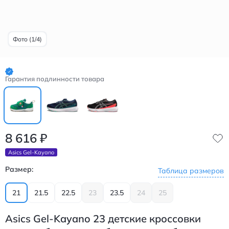
Фото (1/4)
Гарантия подлинности товара
8 616
₽
Asics Gel-Kayano
Размер:
Таблица размеров
21
21.5
22.5
23
23.5
24
25
Asics Gel-Kayano 23 детские кроссовки