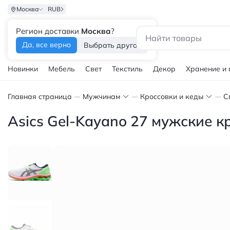
Москва
RUB
Регион доставки
Москва
?
Каталог
Да, все верно
Выбрать другой
Новинки
Мебель
Свет
Текстиль
Декор
Хранение и
Главная страница
Мужчинам
Кроссовки и кеды
С
Asics Gel-Kayano 27 мужские к