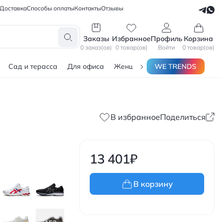
Доставка
Способы оплаты
Контакты
Отзывы
СЕЛЛЕРАМ
БЛОГЕРАМ
Заказы
Избранное
Профиль
Корзина
0 заказ(ов)
0 товар(ов)
Войти
0 товар(ов)
Сад и терасса
Для офиса
Женщинам
Мужчинам
Тов
В избранное
Поделиться
13 401
₽
В корзину