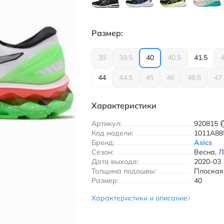
Размер:
39
39.5
40
40.5
41.5
44
44.5
45
46
46.5
47
Характеристики
Артикул:
920815
Код модели:
1011A88
Бренд:
Asics
Сезон:
Весна, Л
Дата выхода:
2020-03
Толщина подошвы:
Плоская
Размер:
40
Характеристики и описание