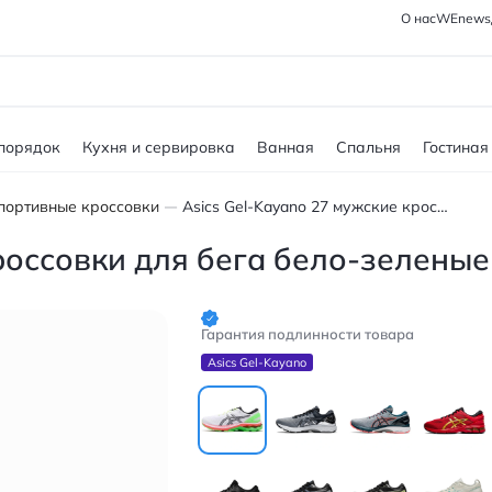
О нас
WEnews
 порядок
Кухня и сервировка
Ванная
Спальня
Гостиная
портивные кроссовки
Asics Gel-Kayano 27 мужские кроссовки для бега бело-зеленые
россовки для бега бело-зеленые
Гарантия подлинности товара
Asics Gel-Kayano