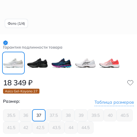
Фото (1/4)
Гарантия подлинности товара
18 349
₽
Asics Gel-Kayano 27
Размер:
Таблица размеров
35.5
36
37
37.5
38
39
39.5
40
40.5
41.5
42
42.5
43.5
44
44.5