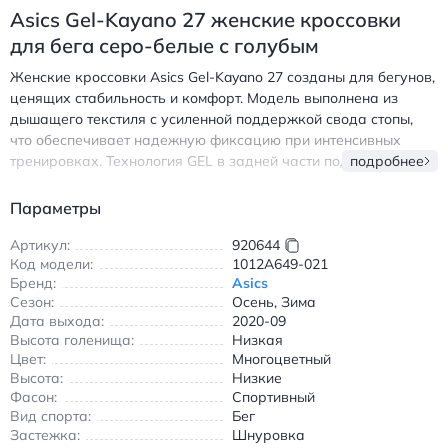
Asics Gel-Kayano 27 женские кроссовки
для бега серо-белые с голубым
Женские кроссовки Asics Gel-Kayano 27 созданы для бегунов,
ценящих стабильность и комфорт. Модель выполнена из
дышащего текстиля с усиленной поддержкой свода стопы,
что обеспечивает надежную фиксацию при интенсивных
тренировках. Технология GEL в задней части подошвы
подробнее
поглощает ударные нагрузки, а легкая средняя часть
FlyteFoam Propel ускоряет отталкивание. Резиновая подошва
Параметры
AHAR+ гарантирует износостойкость и сцепление на
асфальте и беговых дорожках. Идеальны для длительных
Артикул:
920644
Код модели:
1012A649-021
пробежек благодаря анатомическому крою и эргономичной
Бренд:
Asics
форме. Подходят для тренировок в прохладную погоду
Сезон:
Осень, Зима
благодаря умеренной защите от холода. Асикс Гел-Кайано 27
Дата выхода:
2020-09
женские кроссовки для бега с амортизацией GEL и
Высота голенища:
Низкая
поддержкой стопы
Цвет:
Многоцветный
Высота:
Низкие
Фасон:
Спортивный
Вид спорта:
Бег
Застежка:
Шнуровка