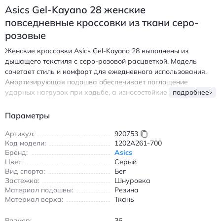
Asics Gel-Kayano 28 женские
повседневные кроссовки из ткани серо-
розовые
Женские кроссовки Asics Gel-Kayano 28 выполнены из
дышащего текстиля с серо-розовой расцветкой. Модель
сочетает стиль и комфорт для ежедневного использования.
Амортизирующая подошва обеспечивает поглощение
ударных нагрузок при ходьбе, а износостойкие элементы
подробнее
продлевают срок службы обуви. Шнуровка надежно
фиксирует стопу, создавая индивидуальную посадку. Легкий
Параметры
вес и эргономичная форма делают кроссовки идеальным
выбором для прогулок, походов в магазины и повседневной
Артикул:
920753
Код модели:
1202A261-700
носки. Текстильный верх обеспечивает вентиляцию, сохраняя
Бренд:
Asics
ноги сухими в течение всего дня. Подошва из резины
Цвет:
Серый
гарантирует надежное сцепление с любой поверхностью.
Вид спорта:
Бег
Дизайн в серо-розовых тонах легко сочетается с джинсами,
Застежка:
Шнуровка
легкими брюками и спортивными костюмами. Кроссовки
Материал подошвы:
Резина
подходят для весеннего и летнего сезона, обеспечивая
Материал верха:
Ткань
оптимальный комфорт в теплую погоду. Асикс Гел-Кайано 28
повседневные кроссовки из ткани серо-розовые
Размер:
36