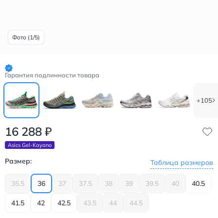
Фото (1/5)
Гарантия подлинности товара
+105
16 288
₽
Asics Gel-Kayano
Размер:
Таблица размеров
35.5
36
37
37.5
38
39
39.5
40
40.5
41.5
42
42.5
43.5
44
44.5