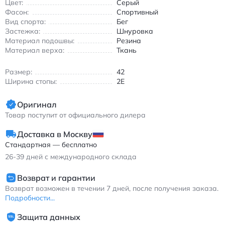
Цвет:
Серый
из износостойкой резины гарантирует надежное сцепление
Фасон:
Спортивный
как на асфальте, так и на беговых дорожках. Кроссовки
Вид спорта:
Бег
идеально подходят для тренировок и соревнований в
Застежка:
Шнуровка
условиях городской среды.
Материал подошвы:
Резина
Особенности модели:
Материал верха:
Ткань
Система амортизации GEL для снижения нагрузки на
Размер:
42
суставы
Ширина стопы:
2E
Дышащий верх из эластичной вязаной ткани
Износостойкая резиновая подошва AHAR
Оригинал
Оптимальная поддержка свода стопы
Товар поступит от официального дилера
Эти кроссовки станут надежным выбором для марафонцев и
Доставка в Москву
любителей бега, ищущих сочетание технологичности и
комфорта. Подходят для тренировок в теплое время года
Стандартная — бесплатно
благодаря воздухопроницаемой конструкции.
26-39
дней с международного склада
Асикс GEL-KAYANO 29 мужские кроссовки с амортизацией
Возврат и гарантии
GEL темно-серые для марафона
Возврат возможен в течении 7 дней, после получения заказа.
Подробности...
Защита данных