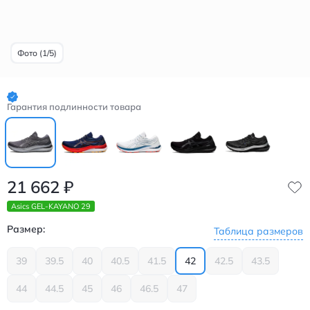
Фото (1/5)
Гарантия подлинности товара
21 662
₽
Asics GEL-KAYANO 29
Размер:
Таблица размеров
39
39.5
40
40.5
41.5
42
42.5
43.5
44
44.5
45
46
46.5
47