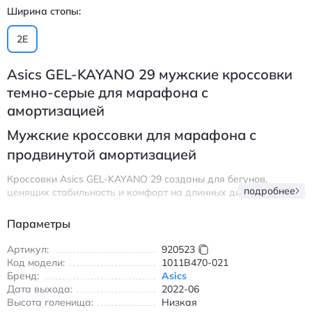
Ширина стопы:
2E
Asics GEL-KAYANO 29 мужские кроссовки
темно-серые для марафона с
амортизацией
Мужские кроссовки для марафона с
продвинутой амортизацией
Кроссовки Asics GEL-KAYANO 29 созданы для бегунов,
подробнее
ценящих стабильность и комфорт на длинных дистанциях.
Модель оснащена инновационной системой амортизации GEL
в пятке и носочной части, обеспечивающей плавное
Параметры
поглощение ударных нагрузок при каждом шаге. Технология
FF BLAST в средней подошве добавляет упругость, а
Артикул:
920523
конструкция LITETRUSS усиливает боковую поддержку
Код модели:
1011B470-021
стопы.
Бренд:
Asics
Дата выхода:
2022-06
Верх выполнен из дышащего инженерного текстиля, который
Высота голенища:
Низкая
плотно облегает ногу, не сковывая движения. Подошва AHAR