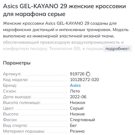
Asics GEL-KAYANO 29 женские кроссовки
для марафона серые
Женские кроссовки Asics GEL-KAYANO 29 созданы для
марафонских дистанций и интенсивных тренировок. Модель
выполнена из инженерной эластичной вязаной ткани,
обеспечивающей превосходную воздухопроницаемость и
комфортную посадку. Технология GEL в подошве поглощает
подробнее
ударные нагрузки, а система FF BLAST и LITETRUSS
добавляет устойчивость и легкость при беге. Износостойкая
Параметры
подошва AHAR гарантирует долговечность даже на
асфальтовых покрытиях. Низкий крой обеспечивает свободу
Артикул:
919726
Код модели:
1012B272-020
движений, а анатомическая форма поддерживает свод
Бренд:
Asics
стопы. Кроссовки идеально подходят для летнего сезона,
Сезон:
Лето
сочетая функциональность и стиль в серых тонах с
Дата выхода:
2022-06
фиолетовыми акцентами. Подходят для бега на дорожках,
Высота голенища:
Низкая
асфальте и грунтовых трассах, обеспечивая надежное
Цвет:
Серый
сцепление и амортизацию. Идеальный выбор для
Высота:
Низкие
спортсменов, ценящих инновационные технологии и комфорт
Фасон:
Спортивный
в каждом забеге. Асикс ГЕЛ-КЕЙАНО 29 женские кроссовки
Вид спорта:
Бег
для бега с амортизацией GEL и воздухопроницаемым верхом
Материал подошвы:
Резина