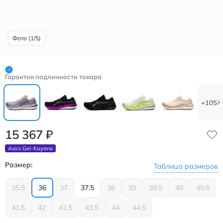
Фото (1/5)
Гарантия подлинности товара
+105
15 367
₽
Asics Gel-Kayano
Размер:
Таблица размеров
35.5
36
37
37.5
38
39
39.5
40
40.5
41.5
42
42.5
43.5
44
44.5