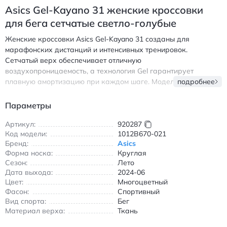
Asics Gel-Kayano 31 женские кроссовки
для бега сетчатые светло-голубые
Женские кроссовки Asics Gel-Kayano 31 созданы для
марафонских дистанций и интенсивных тренировок.
Сетчатый верх обеспечивает отличную
воздухопроницаемость, а технология Gel гарантирует
плавную амортизацию при каждом шаге. Модель с круглым
подробнее
носком и низким кроем идеально сидит на ноге, обеспечивая
стабильность во время бега по асфальту или беговой
Параметры
дорожке. Светло-голубой цвет с серыми акцентами
подчеркивает спортивный стиль и легко сочетается с любой
Артикул:
920287
Код модели:
1012B670-021
экипировкой. Подошва из резины обеспечивает надежное
Бренд:
Asics
сцепление, а внутренняя отделка без подкладки делает
Форма носка:
Круглая
обувь легкой и комфортной даже в жаркую погоду.
Сезон:
Лето
Идеальный выбор для бегунов, ценящих сочетание
Дата выхода:
2024-06
инновационных технологий и эргономичного дизайна. Асикс
Цвет:
Многоцветный
Гел-Кайано 31 женские кроссовки для бега сетчатые светло-
Фасон:
Спортивный
голубые
Вид спорта:
Бег
Материал верха:
Ткань