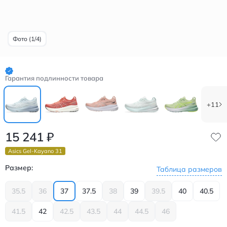
Фото (1/4)
Гарантия подлинности товара
+11
15 241
₽
Asics Gel-Kayano 31
Размер:
Таблица размеров
35.5
36
37
37.5
38
39
39.5
40
40.5
41.5
42
42.5
43.5
44
44.5
46