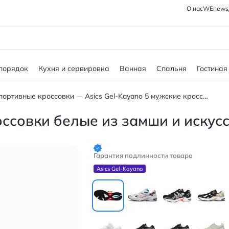
О нас
WEnews
 порядок
Кухня и сервировка
Ванная
Спальня
Гостиная
портивные кроссовки
Asics Gel-Kayano 5 мужские кроссовки белые из замши и искусственной кожи
оссовки белые из замши и искус
Гарантия подлинности товара
Asics Gel-Kayano