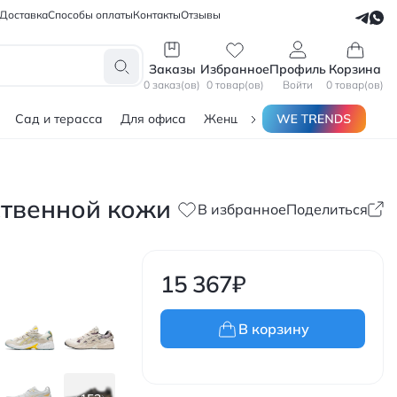
Доставка
Способы оплаты
Контакты
Отзывы
СЕЛЛЕРАМ
БЛОГЕРАМ
Заказы
Избранное
Профиль
Корзина
0 заказ(ов)
0 товар(ов)
Войти
0 товар(ов)
Сад и терасса
Для офиса
Женщинам
Мужчинам
Тов
ственной кожи
В избранное
Поделиться
15 367
₽
В корзину