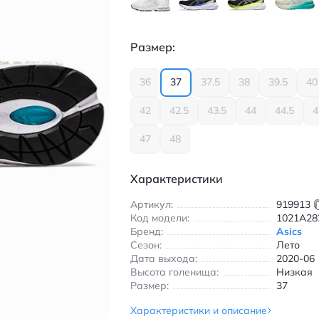
Размер:
36
37
37.5
38
39.5
40
42
42.5
43.5
44
44.5
4
47
48
Характеристики
Артикул:
919913
Код модели:
1021A28
Бренд:
Asics
Сезон:
Лето
Дата выхода:
2020-06
Высота голенища:
Низкая
Размер:
37
Характеристики и описание