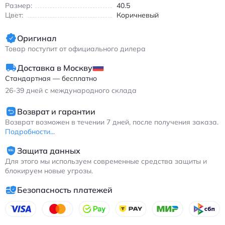
повседневной носке
Размер:
40.5
Цвет:
Коричневый
Кроссовки идеально подходят для бега по асфальту и
тренировок в зале. Прочная резиновая подошва
обеспечивает надежное сцепление на различных
Оригинал
поверхностях. Модель подходит как для профессиональных
Товар поступит от официального дилера
спортсменов, так и для любителей активного образа жизни.
Доставка в Москву
Asics Gel-Kayano20 – выбор тех, кто ценит качество и
Стандартная — бесплатно
функциональность в спортивной обуви. Универсальный
дизайн позволяет носить их не только во время тренировок,
26-39
дней с международного склада
но и в повседневной жизни.
Возврат и гарантии
Асикс Гел-Кайано20 спортивные кроссовки коричневые для
Возврат возможен в течении 7 дней, после получения заказа.
бега с амортизацией FluidRide и системой I.G.S.
Подробности...
Защита данных
Для этого мы используем современные средства защиты и
блокируем новые угрозы.
Безопасность платежей