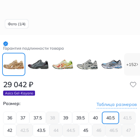
Фото (1/4)
Гарантия подлинности товара
+152
29 042
₽
Asics Gel-Kayano
Размер:
Таблица размеров
36
37
37.5
38
39
39.5
40
40.5
41.5
42
42.5
43.5
44
44.5
45
46
46.5
47