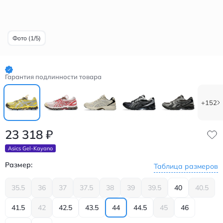
Фото (1/5)
Гарантия подлинности товара
+152
23 318
₽
Asics Gel-Kayano
Размер:
Таблица размеров
35.5
36
37
37.5
38
39
39.5
40
40.5
41.5
42
42.5
43.5
44
44.5
45
46