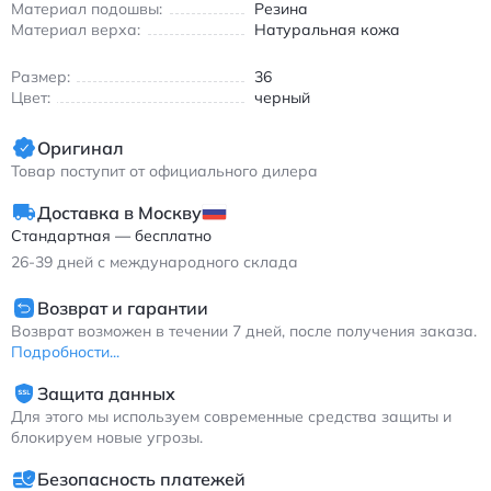
- Натуральная кожа и текстиль
Материал подошвы:
Резина
- Универсальный черный цвет
Материал верха:
Натуральная кожа
Асикс GEL-Nimbus 10.1 кроссовки черные для бега и
Размер:
36
городской носки
Цвет:
черный
Оригинал
Товар поступит от официального дилера
Доставка в Москву
Стандартная — бесплатно
26-39
дней с международного склада
Возврат и гарантии
Возврат возможен в течении 7 дней, после получения заказа.
Подробности...
Защита данных
Для этого мы используем современные средства защиты и
блокируем новые угрозы.
Безопасность платежей