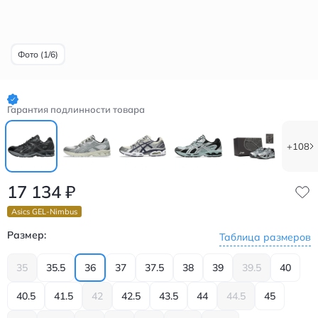
Фото (1/6)
Гарантия подлинности товара
+108
17 134
₽
Asics GEL-Nimbus
Размер:
Таблица размеров
35
35.5
36
37
37.5
38
39
39.5
40
40.5
41.5
42
42.5
43.5
44
44.5
45