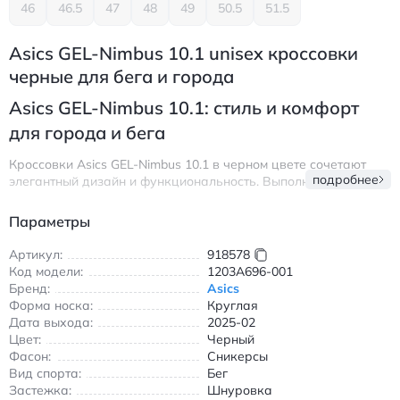
46
46.5
47
48
49
50.5
51.5
Asics GEL-Nimbus 10.1 unisex кроссовки
черные для бега и города
Asics GEL-Nimbus 10.1: стиль и комфорт
для города и бега
Кроссовки Asics GEL-Nimbus 10.1 в черном цвете сочетают
подробнее
элегантный дизайн и функциональность. Выполнены из
натуральной кожи с текстильными вставками, обеспечивают
надежную фиксацию благодаря шнуровке. Технология
Параметры
амортизации GEL гарантирует поглощение ударных нагрузок
при беге, а воздухопроницаемая подкладка сохраняет ноги
Артикул:
918578
сухими в течение всего дня.
Код модели:
1203A696-001
Бренд:
Asics
Идеальны для городских прогулок и тренировок: легкая
Форма носка:
Круглая
резиновая подошва обеспечивает отличное сцепление, а
Дата выхода:
2025-02
износостойкие материалы продлевают срок службы. Модель
Цвет:
Черный
с круглым носком и низким голенищем подходит для
Фасон:
Сникерсы
повседневного использования в любое время года.
Вид спорта:
Бег
- Амортизация GEL для комфорта при беге
Застежка:
Шнуровка