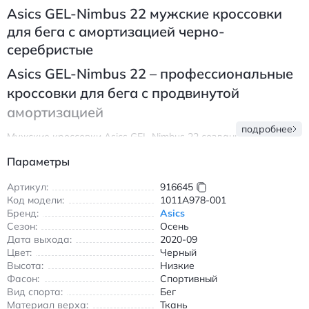
Asics GEL-Nimbus 22 мужские кроссовки
для бега с амортизацией черно-
серебристые
Asics GEL-Nimbus 22 – профессиональные
кроссовки для бега с продвинутой
амортизацией
подробнее
Мужские кроссовки Asics GEL-Nimbus 22 созданы для
бегунов, ценящих комфорт и надежность. Текстильный верх
Параметры
обеспечивает отличную воздухопроницаемость, а технология
GEL в подошве поглощает ударные нагрузки при каждом
Артикул:
916645
шаге. Модель оснащена износостойкой резиновой подошвой
Код модели:
1011A978-001
AHAR, которая сохраняет сцепление на асфальте и беговых
Бренд:
Asics
дорожках.
Сезон:
Осень
Кроссовки идеально подходят для тренировок в прохладную
Дата выхода:
2020-09
погоду благодаря умеренной утепленности и защите от влаги.
Цвет:
Черный
Легкая конструкция и анатомическая форма стопы делают
Высота:
Низкие
их незаменимыми для длительных пробежек. Сочетание
Фасон:
Спортивный
черного и серебристого цветов придает спортивному силуэту
Вид спорта:
Бег
стильный и современный вид.
Материал верха:
Ткань