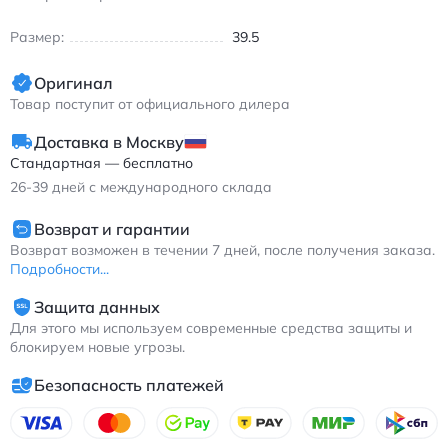
Особенности:
Размер:
39.5
- Амортизация GEL в пятке и носочной части
- Дышащий текстильный верх
Оригинал
- Износостойкая подошва AHAR
Товар поступит от официального дилера
- Система FLYTEFOAM для легкости и упругости
Asics GEL-Nimbus 22 мужские кроссовки для бега с
Доставка в Москву
амортизацией черно-серебристые
Стандартная — бесплатно
26-39
дней с международного склада
Возврат и гарантии
Возврат возможен в течении 7 дней, после получения заказа.
Подробности...
Защита данных
Для этого мы используем современные средства защиты и
блокируем новые угрозы.
Безопасность платежей