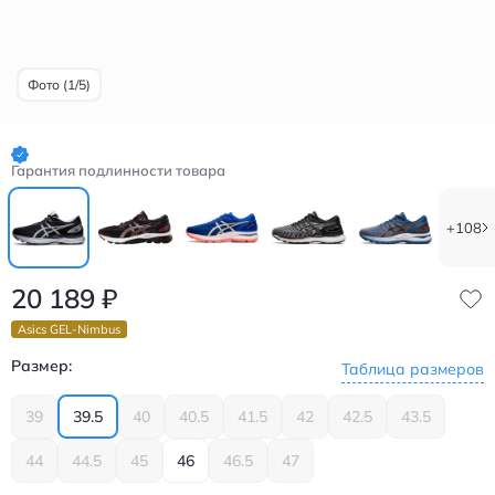
Фото (1/5)
Гарантия подлинности товара
+108
20 189
₽
Asics GEL-Nimbus
Размер:
Таблица размеров
39
39.5
40
40.5
41.5
42
42.5
43.5
44
44.5
45
46
46.5
47