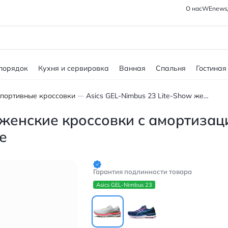
О нас
WEnews
 порядок
Кухня и сервировка
Ванная
Спальня
Гостиная
портивные кроссовки
Asics GEL-Nimbus 23 Lite-Show женские кроссовки с амортизацией и дышащим верхом серо-розовые
 женские кроссовки с амортизац
е
Гарантия подлинности товара
Asics GEL-Nimbus 23