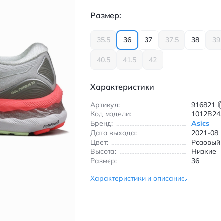
Размер:
35.5
36
37
37.5
38
39
40.5
41.5
42
Характеристики
Артикул:
916821
Код модели:
1012B24
Бренд:
Asics
Дата выхода:
2021-08
Цвет:
Розовый
Высота:
Низкие
Размер:
36
Характеристики и описание