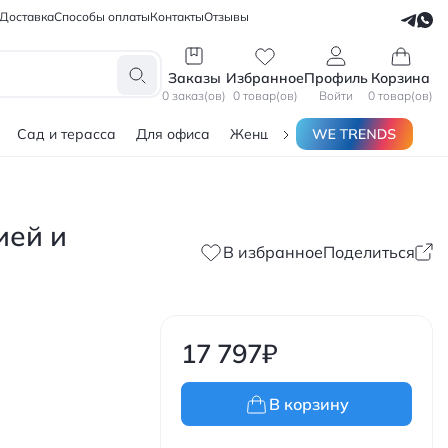
Доставка
Способы оплаты
Контакты
Отзывы
СЕЛЛЕРАМ
БЛОГЕРАМ
Заказы
Избранное
Профиль
Корзина
0 заказ(ов)
0 товар(ов)
Войти
0 товар(ов)
Сад и терасса
Для офиса
Женщинам
Мужчинам
Тов
ией и
В избранное
Поделиться
17 797
₽
В корзину