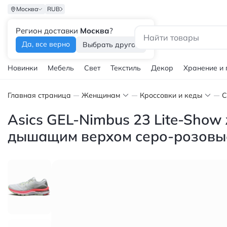
Москва
RUB
Регион доставки
Москва
?
Каталог
Да, все верно
Выбрать другой
Новинки
Мебель
Свет
Текстиль
Декор
Хранение и
Главная страница
Женщинам
Кроссовки и кеды
С
Asics GEL-Nimbus 23 Lite-Show
дышащим верхом серо-розовы