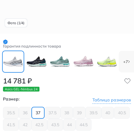
Фото (1/4)
Гарантия подлинности товара
+7
14 781
₽
Asics GEL-Nimbus 24
Размер:
Таблица размеров
35.5
36
37
37.5
38
39
39.5
40
40.5
41.5
42
42.5
43.5
44
44.5