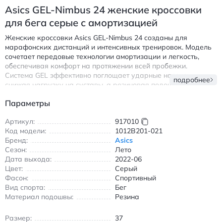
Asics GEL-Nimbus 24 женские кроссовки
для бега серые с амортизацией
Женские кроссовки Asics GEL-Nimbus 24 созданы для
марафонских дистанций и интенсивных тренировок. Модель
сочетает передовые технологии амортизации и легкость,
обеспечивая комфорт на протяжении всей пробежки.
Система GEL эффективно поглощает ударные нагрузки,
подробнее
снижая нагрузку на суставы, а резиновая подошва AHAR+
гарантирует износостойкость и надежное сцепление с любой
Параметры
поверхностью.
Верх выполнен из дышащих материалов, что делает обувь
Артикул:
917010
идеальной для летних забегов. Кроссовки подходят для бега
Код модели:
1012B201-021
на асфальте, беговых дорожках и парковых тропах. Серый
Бренд:
Asics
цвет легко вписывается в спортивный гардероб, сохраняя
Сезон:
Лето
элегантный вид даже после интенсивного использования.
Дата выхода:
2022-06
Цвет:
Серый
Особенности:
Фасон:
Спортивный
Вид спорта:
Бег
Износостойкая резиновая подошва
Материал подошвы:
Резина
Воздухопроницаемый верх для оптимальной
вентиляции
Размер:
37
Полная амортизация стопы при каждом шаге