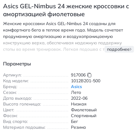
Asics GEL-Nimbus 24 женские кроссовки с
амортизацией фиолетовые
Женские кроссовки Asics GEL-Nimbus 24 созданы для
комфортного бега в теплое время года. Модель сочетает
продуманную амортизацию и воздухопроницаемую
конструкцию верха, обеспечивая надежную поддержку
стопы во время тренировок. Легкая подошва с технологией
подробнее
AHAR+ резины гарантирует износостойкость и сцепление с
различными поверхностями. Идеальный выбор для бега на
Параметры
дорожках, асфальте и в помещении благодаря продуманной
эргономике и вентиляции. Кроссовки выполнены в стильном
Артикул:
917006
Код модели:
1012B201-500
фиолетовом цвете, который подчеркивает спортивный
Бренд:
Asics
характер модели. Низкий крой обеспечивает свободу
Сезон:
Лето
движений, а внутренняя часть сохраняет комфорт даже при
Дата выхода:
2022-06
длительной носке. Подходит для летнего сезона благодаря
Высота голенища:
Низкая
дышащим материалам и оптимальной терморегуляции. Асикс
Цвет:
Фиолетовый
GEL-Nimbus 24 кроссовки для бега с амортизацией и
Фасон:
Спортивный
воздухопроницаемостью фиолетовые
Вид спорта:
Бег
Материал подошвы:
Резина