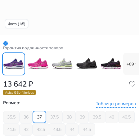
Фото (1/5)
Гарантия подлинности товара
+89
13 642
₽
Asics GEL-Nimbus
Размер:
Таблица размеров
35.5
36
37
37.5
38
39
39.5
40
40.5
41.5
42
42.5
43.5
44
44.5