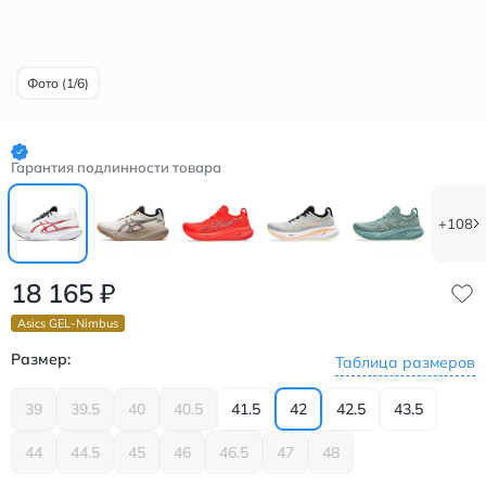
Фото (1/6)
Гарантия подлинности товара
+108
18 165
₽
Asics GEL-Nimbus
Размер:
Таблица размеров
39
39.5
40
40.5
41.5
42
42.5
43.5
44
44.5
45
46
46.5
47
48