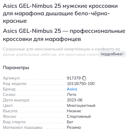
Asics GEL-Nimbus 25 мужские кроссовки
для марафона дышащие бело-чёрно-
красные
Asics GEL-Nimbus 25 — профессиональные
кроссовки для марафонцев
Созданные для максимальной амортизации и комфорта во
подробнее
время длительных забегов, эти кроссовки сочетают
инновационные технологии и продуманный дизайн. Верх
выполнен из комбинированного материала: дышащая ткань в
Параметры
области носка и синтетическая кожа на боковых панелях
обеспечивают оптимальную вентиляцию и поддержку стопы.
Артикул:
917379
Подошва из износостойкой резины AHAR+ гарантирует
Код модели:
1011B750-100
надежное сцепление на любой поверхности.
Бренд:
Asics
Сезон:
Лето
Ключевые особенности:
Дата выхода:
2023-06
Цвет:
Система амортизации FF BLAST+ и P-GEL для
Многоцветный
Высота:
Низкие
поглощения ударных нагрузок
Фасон:
Спортивный
Легкий вес — всего 290 граммов (размер 42)
Вид спорта:
Бег
Эргономичная форма, повторяющая анатомию стопы
Материал подошвы:
Резина