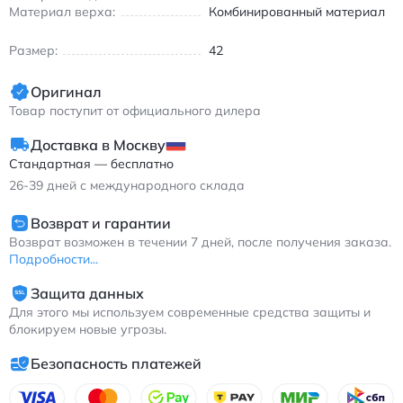
Воздухопроницаемая конструкция для комфортной
Материал верха:
Комбинированный материал
температуры во время бега
Размер:
42
Идеальный выбор для марафонских дистанций и тренировок
в теплое время года. Кроссовки обеспечивают стабильность
при беге по асфальту и легко сочетаются с любым
Оригинал
спортивным гардеробом.
Товар поступит от официального дилера
Асикс GEL-Nimbus 25 кроссовки для марафона дышащие
Доставка в Москву
бело-чёрно-красные
Стандартная — бесплатно
26-39
дней с международного склада
Возврат и гарантии
Возврат возможен в течении 7 дней, после получения заказа.
Подробности...
Защита данных
Для этого мы используем современные средства защиты и
блокируем новые угрозы.
Безопасность платежей