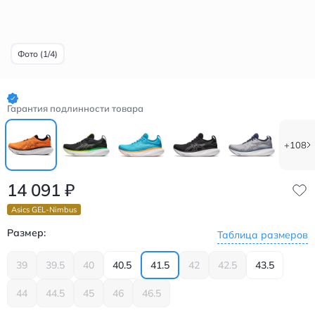
Фото (1/4)
Гарантия подлинности товара
+108
14 091
₽
Asics GEL-Nimbus
Размер:
Таблица размеров
39
39.5
40
40.5
41.5
42
42.5
43.5
44
44.5
45
46
46.5