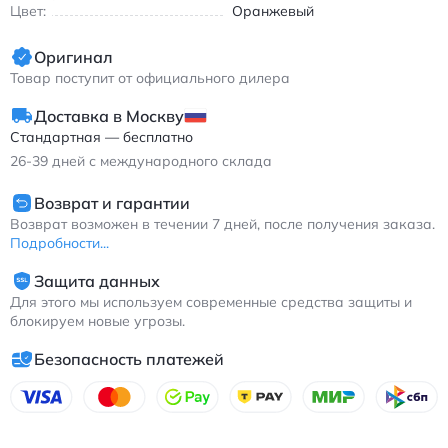
нескольких сезонов. Модель 2023 года с обновленной
Цвет:
Оранжевый
конструкцией средней части для лучшей энергоотдачи.
Оригинал
Асикс GEL-Nimbus 25 кроссовки для марафона с
амортизацией P-GEL оранжевые
Товар поступит от официального дилера
Доставка в Москву
Стандартная — бесплатно
26-39
дней с международного склада
Возврат и гарантии
Возврат возможен в течении 7 дней, после получения заказа.
Подробности...
Защита данных
Для этого мы используем современные средства защиты и
блокируем новые угрозы.
Безопасность платежей