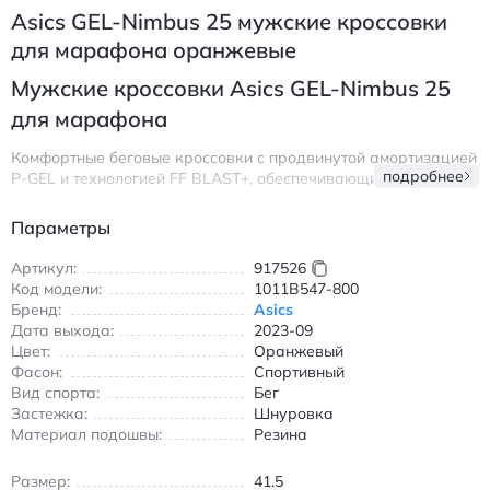
Asics GEL-Nimbus 25 мужские кроссовки
для марафона оранжевые
Мужские кроссовки Asics GEL-Nimbus 25
для марафона
Комфортные беговые кроссовки с продвинутой амортизацией
подробнее
P-GEL и технологией FF BLAST+, обеспечивающие плавный
переход при беге. Модель выполнена в ярком оранжевом
цвете с эргономичным дизайном для длительных дистанций.
Параметры
Подошва AHAR+ обеспечивает износостойкость и сцепление
на асфальте и беговых дорожках.
Артикул:
917526
Код модели:
1011B547-800
Особенности:
Бренд:
Asics
Дата выхода:
Полная амортизация P-GEL по всей длине стопы
2023-09
Цвет:
Оранжевый
Легкая и дышащая верхняя часть
Фасон:
Спортивный
Стабильная подошва для марафонских дистанций
Вид спорта:
Бег
Удобная шнуровка для плотной посадки
Застежка:
Шнуровка
Материал подошвы:
Резина
Идеальны для тренировок и соревнований в условиях
городской среды. Высокая износостойкость подошвы
позволяет использовать кроссовки на протяжении
Размер:
41.5