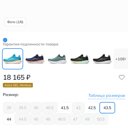
Фото (1/6)
Гарантия подлинности товара
+108
18 165
₽
Asics GEL-Nimbus
Размер:
Таблица размеров
39
39.5
40
40.5
41.5
42
42.5
43.5
44
44.5
45
46
46.5
47
49
50.5