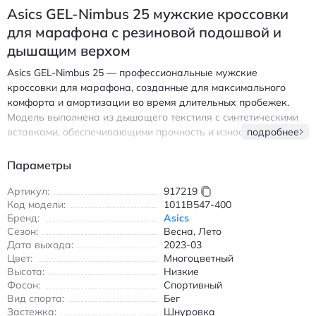
Asics GEL-Nimbus 25 мужские кроссовки
для марафона с резиновой подошвой и
дышащим верхом
Asics GEL-Nimbus 25 — профессиональные мужские
кроссовки для марафона, созданные для максимального
комфорта и амортизации во время длительных пробежек.
Модель выполнена из дышащего текстиля с синтетическими
вставками, обеспечивающими прочность и износостойкость.
подробнее
Подошва из резины AHAR+ гарантирует отличное сцепление
с любой поверхностью, будь то асфальт или беговая
Параметры
дорожка. Технология FF BLAST+ и P-GEL в средней части
подошвы поглощают ударные нагрузки, делая каждый шаг
Артикул:
917219
Код модели:
1011B547-400
легким и плавным. Кроссовки имеют низкий крой, что
Бренд:
Asics
обеспечивает свободу движений, а шнуровка надежно
Сезон:
Весна, Лето
фиксирует стопу. Идеально подходят для весеннего и летнего
Дата выхода:
2023-03
сезона благодаря вентиляционным отверстиям в верхней
Цвет:
Многоцветный
части. Вес одной пары составляет около 290 грамм, что
Высота:
Низкие
делает их легкими и удобными для длительных дистанций.
Фасон:
Спортивный
Подходят для тренировок на стадионе, улице и беговых
Вид спорта:
Бег
дорожках. Асикс GEL-Nimbus 25 мужские кроссовки для
Застежка:
Шнуровка