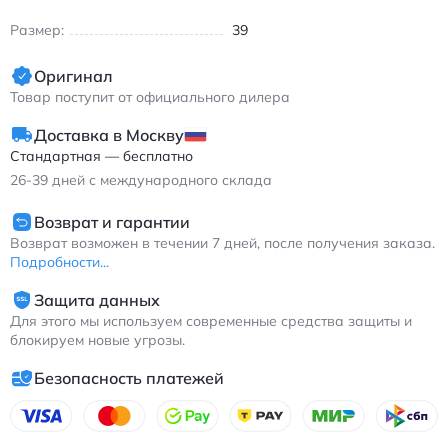
спортивной одеждой любого стиля.
Размер:
39
Особенности:
Дышащий верх из текстиля с перфорацией
Оригинал
Амортизирующая средняя подошва FF BLAST+
Товар поступит от официального дилера
Износостойкая резиновая подошва AHAR+
Система GEL для поглощения ударных нагрузок
Доставка в Москву
Стандартная — бесплатно
Asics GEL-Nimbus 25 мужские кроссовки для бега с
26-39
дней с международного склада
амортизацией и дышащими вставками фиолетового цвета
Возврат и гарантии
Возврат возможен в течении 7 дней, после получения заказа.
Подробности...
Защита данных
Для этого мы используем современные средства защиты и
блокируем новые угрозы.
Безопасность платежей