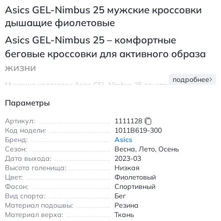
Asics GEL-Nimbus 25 мужские кроссовки
дышащие фиолетовые
Asics GEL-Nimbus 25 – комфортные
беговые кроссовки для активного образа
жизни
подробнее
Мужские кроссовки Asics GEL-Nimbus 25 сочетают передовые
технологии амортизации и дышащие материалы для
Параметры
максимального комфорта во время бега и повседневной
носки. Модель выполнена из высококачественного текстиля с
Артикул:
1111128
перфорацией, обеспечивающей оптимальную вентиляцию
Код модели:
1011B619-300
стопы даже в жаркую погоду. Прочная резиновая подошва
Бренд:
Asics
AHAR+ гарантирует износостойкость на асфальте и беговых
Сезон:
Весна, Лето, Осень
дорожках, а система FF BLAST+ и GEL-технология в средней
Дата выхода:
2023-03
части создают плавный переход при каждом шаге.
Высота голенища:
Низкая
Кроссовки идеально подходят для тренировок на улице,
Цвет:
Фиолетовый
пробежек по парку или прогулок в городе. Низкий профиль
Фасон:
Спортивный
обеспечивает естественную посадку, а эргономичная форма
Вид спорта:
Бег
поддерживает стопу без лишнего давления. Фиолетовый цвет
Материал подошвы:
Резина
придает модели современный вид, легко сочетаясь с
Материал верха:
Ткань