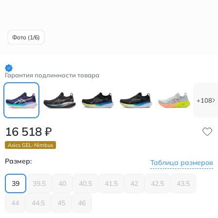
Фото (1/6)
Гарантия подлинности товара
+108
16 518
₽
Asics GEL-Nimbus
Размер:
Таблица размеров
39
39.5
40
40.5
41.5
42
42.5
43.5
44
44.5
45
46