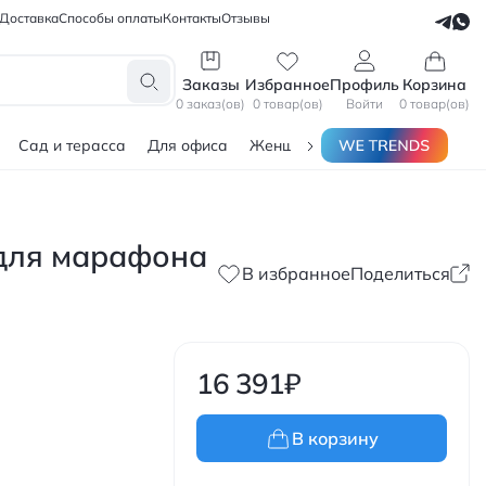
Доставка
Способы оплаты
Контакты
Отзывы
СЕЛЛЕРАМ
БЛОГЕРАМ
Заказы
Избранное
Профиль
Корзина
0 заказ(ов)
0 товар(ов)
Войти
0 товар(ов)
Сад и терасса
Для офиса
Женщинам
Мужчинам
Тов
 для марафона
В избранное
Поделиться
16 391
₽
В корзину