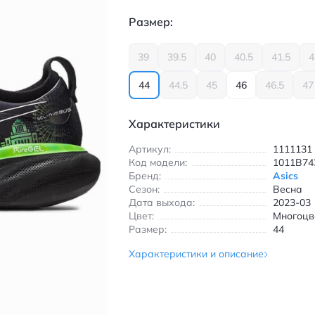
Размер:
39
39.5
40
40.5
41.5
4
44
44.5
45
46
46.5
47
Характеристики
Артикул:
1111131
Код модели:
1011B74
Бренд:
Asics
Сезон:
Весна
Дата выхода:
2023-03
Цвет:
Многоцв
Размер:
44
Характеристики и описание