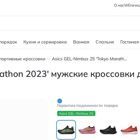
О нас
WEnews
 порядок
Кухня и сервировка
Ванная
Спальня
Гостиная
портивные кроссовки
Asics GEL-Nimbus 25 'Tokyo Marathon 2023' мужские кроссовки для марафона черно-зеленые
rathon 2023' мужские кроссовки
Гарантия подлинности товара
Asics GEL-Nimbus 25