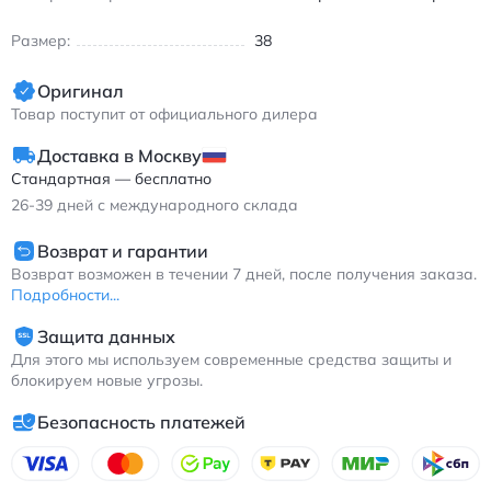
тренировок на улице и в зале, обеспечивая стабильность при
беге на средние и длинные дистанции.
Размер:
38
Кроссовки имеют шнуровку для индивидуальной посадки и
анатомическую форму, которая повторяет естественные
Оригинал
контуры стопы. Внутренняя часть выполнена без подкладки,
Товар поступит от официального дилера
что улучшает воздухообмен и снижает вес обуви. Модель
подходит для весенне-летнего сезона благодаря легкому и
Доставка в Москву
дышащему верху.
Стандартная — бесплатно
Asics GEL-Nimbus 25 – надежный выбор для спортсменов,
26-39
дней с международного склада
которые стремятся к прогрессу в беге, сочетая
технологичность и комфорт в каждой тренировке.
Возврат и гарантии
Возврат возможен в течении 7 дней, после получения заказа.
Асикс GEL-Nimbus 25 кроссовки для бега с амортизацией и
Подробности...
дышащим верхом
Защита данных
Для этого мы используем современные средства защиты и
блокируем новые угрозы.
Безопасность платежей