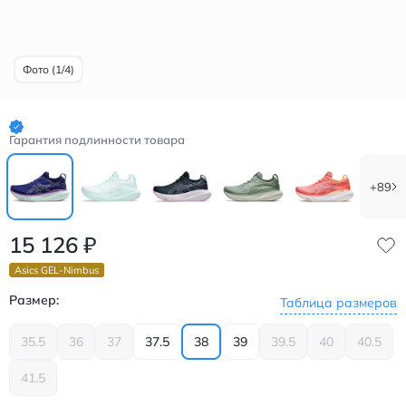
Фото (1/4)
Гарантия подлинности товара
+89
15 126
₽
Asics GEL-Nimbus
Размер:
Таблица размеров
35.5
36
37
37.5
38
39
39.5
40
40.5
41.5