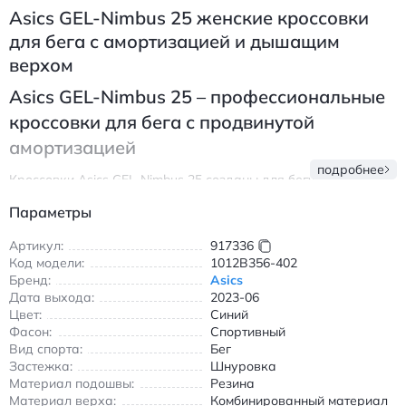
Asics GEL-Nimbus 25 женские кроссовки
для бега с амортизацией и дышащим
верхом
Asics GEL-Nimbus 25 – профессиональные
кроссовки для бега с продвинутой
амортизацией
подробнее
Кроссовки Asics GEL-Nimbus 25 созданы для бегунов,
ценящих комфорт и поддержку во время тренировок. Модель
Параметры
сочетает инновационные технологии и продуманный дизайн,
обеспечивая оптимальную амортизацию при каждом шаге.
Артикул:
917336
Верх выполнен из комбинации дышащего текстиля и
Код модели:
1012B356-402
синтетической кожи, что гарантирует вентиляцию и
Бренд:
Asics
долговечность даже при интенсивных нагрузках.
Дата выхода:
2023-06
Особенностью модели является система полной длины FF
Цвет:
Синий
BLAST+ и P-GEL, которая поглощает ударные нагрузки и
Фасон:
Спортивный
возвращает энергию при отталкивании. Подошва из AHAR+
Вид спорта:
Бег
резины обеспечивает надежное сцепление на асфальте и
Застежка:
Шнуровка
беговых дорожках, а низкий профиль делает кроссовки
Материал подошвы:
Резина
легкими и маневренными. Идеально подходят для
Материал верха:
Комбинированный материал