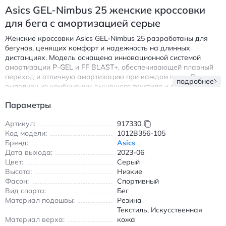
Asics GEL-Nimbus 25 женские кроссовки
для бега с амортизацией серые
Женские кроссовки Asics GEL-Nimbus 25 разработаны для
бегунов, ценящих комфорт и надежность на длинных
дистанциях. Модель оснащена инновационной системой
амортизации P-GEL и FF BLAST+, обеспечивающей плавный
переход и отличную амортизацию при каждом шаге. Верх
подробнее
выполнен из комбинации дышащего текстиля и синтетической
кожи, что гарантирует воздухопроницаемость и
Параметры
долговечность даже при интенсивных тренировках.
Подошва из резины AHAR+ обеспечивает износостойкость и
Артикул:
917330
надежное сцепление на асфальте, беговой дорожке или
Код модели:
1012B356-105
грунтовых поверхностях. Низкий крой модели обеспечивает
Бренд:
Asics
свободу движений, а эргономичная форма идеально
Дата выхода:
2023-06
повторяет анатомию стопы. Серый цвет с голубыми и желтыми
Цвет:
Серый
акцентами придает кроссовкам современный вид,
Высота:
Низкие
подходящий как для тренировок, так и для повседневной
Фасон:
Спортивный
носки.
Вид спорта:
Бег
Материал подошвы:
Резина
Эти кроссовки станут надежным выбором для марафонских
Текстиль, Искусственная
забегов и ежедневных пробежек, сочетая профессиональные
Материал верха:
кожа
технологии с удобством. Подходят для активного образа