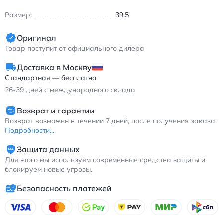
жизни в теплое время года благодаря вентиляционным зонам
Размер:
39.5
и легкому весу.
Асикс ГЕЛ-Нимбус 25 женские кроссовки для бега с
Оригинал
амортизацией серые
Товар поступит от официального дилера
Доставка в Москву
Стандартная — бесплатно
26-39
дней с международного склада
Возврат и гарантии
Возврат возможен в течении 7 дней, после получения заказа.
Подробности...
Защита данных
Для этого мы используем современные средства защиты и
блокируем новые угрозы.
Безопасность платежей