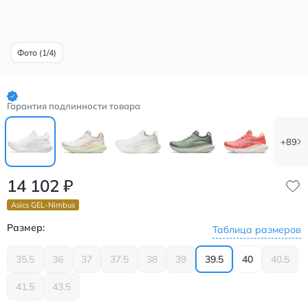
Фото (1/4)
Гарантия подлинности товара
+89
14 102
₽
Asics GEL-Nimbus
Размер:
Таблица размеров
35.5
36
37
37.5
38
39
39.5
40
40.5
41.5
43.5