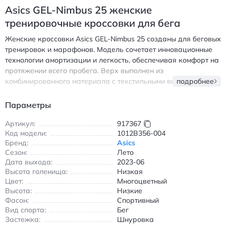
Asics GEL-Nimbus 25 женские
тренировочные кроссовки для бега
Женские кроссовки Asics GEL-Nimbus 25 созданы для беговых
тренировок и марафонов. Модель сочетает инновационные
технологии амортизации и легкость, обеспечивая комфорт на
протяжении всего пробега. Верх выполнен из
комбинированного материала с текстильными вставками для
подробнее
воздухопроницаемости, а подошва из резины AHAR+
гарантирует износостойкость и сцепление с любой
Параметры
поверхностью. Система FF BLAST+ и P-GEL в средней части
стопы поглощает ударные нагрузки, делая каждый шаг
Артикул:
917367
Код модели:
1012B356-004
мягким и энергоэффективным. Низкий крой обеспечивает
Бренд:
Asics
свободу движений, а шнуровка надежно фиксирует стопу.
Сезон:
Лето
Идеальны для бега по асфальту, беговых дорожек и
Дата выхода:
2023-06
парковых зон. Подходят для летних тренировок благодаря
Высота голенища:
Низкая
дышащей конструкции верха. - Легкая и амортизирующая
Цвет:
Многоцветный
подошва - Дышащий верх из комбинированного материала -
Высота:
Низкие
Устойчивая резиновая подошва - Система амортизации FF
Фасон:
Спортивный
BLAST+ и P-GEL - Низкий крой для свободы движений Асикс
Вид спорта:
Бег
ГЕЛ-Нимбус 25 женские кроссовки для бега с амортизацией
Застежка:
Шнуровка