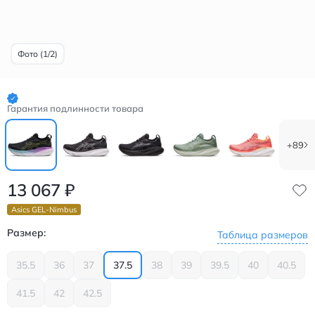
Фото (1/2)
Гарантия подлинности товара
+89
13 067
₽
Asics GEL-Nimbus
Размер:
Таблица размеров
35.5
36
37
37.5
38
39
39.5
40
40.5
41.5
42
42.5