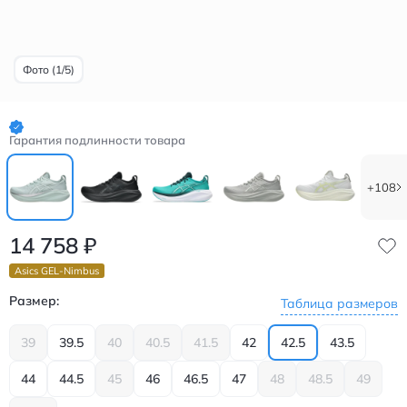
Фото (1/5)
Гарантия подлинности товара
+108
14 758
₽
Asics GEL-Nimbus
Размер:
Таблица размеров
39
39.5
40
40.5
41.5
42
42.5
43.5
44
44.5
45
46
46.5
47
48
48.5
49