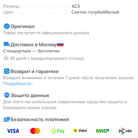
Воздухопроницаемый текстильный верх
Размер:
42.5
Нескользящая резиновая подошва
Цвет:
Светло-голубой/белый
Эргономичная форма для естественного движения
стопы
Оригинал
Подходят для весенне-летнего сезона благодаря
Товар поступит от официального дилера
продуманной вентиляции. Идеальны для бегунов, ценящих
сочетание инновационных технологий и практичного
Доставка в Москву
дизайна.
Стандартная — бесплатно
Асикс GEL-NIMBUS 27 мужские кроссовки для бега с
26-39
дней с международного склада
амортизацией и дышащим верхом голубые
Возврат и гарантии
Возврат возможен в течении 7 дней, после получения заказа.
Подробности...
Защита данных
Для этого мы используем современные средства защиты и
блокируем новые угрозы.
Безопасность платежей