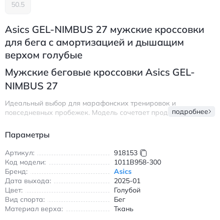
50.5
Asics GEL-NIMBUS 27 мужские кроссовки
для бега с амортизацией и дышащим
верхом голубые
Мужские беговые кроссовки Asics GEL-
NIMBUS 27
Идеальный выбор для марафонских тренировок и
подробнее
повседневных пробежек. Модель сочетает продвинутую
амортизацию GEL с дышащим текстильным верхом,
обеспечивая комфорт на протяжении всего дня. Система
Параметры
амортизации эффективно поглощает ударные нагрузки,
снижая усталость ног при длительных дистанциях. Легкая и
Артикул:
918153
прочная конструкция с нескользящей подошвой гарантирует
Код модели:
1011B958-300
надежное сцепление на асфальте и беговых дорожках.
Бренд:
Asics
Дата выхода:
2025-01
Особенности:
Цвет:
Голубой
Вид спорта:
Технология амортизации GEL для максимального
Бег
Материал верха:
Ткань
комфорта