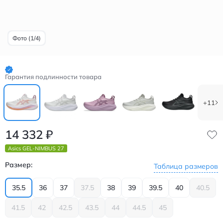
Фото (1/4)
Гарантия подлинности товара
+11
14 332
₽
Asics GEL-NIMBUS 27
Размер:
Таблица размеров
35.5
36
37
37.5
38
39
39.5
40
40.5
41.5
42
42.5
43.5
44
44.5
45