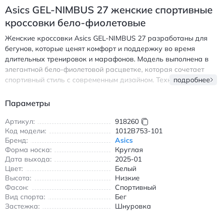
Asics GEL-NIMBUS 27 женские спортивные
кроссовки бело-фиолетовые
Женские кроссовки Asics GEL-NIMBUS 27 разработаны для
бегунов, которые ценят комфорт и поддержку во время
длительных тренировок и марафонов. Модель выполнена в
элегантной бело-фиолетовой расцветке, которая сочетает
спортивный стиль с современным дизайном. Технология GEL
подробнее
обеспечивает превосходную амортизацию, снижая нагрузку
на суставы при каждом шаге. Дышащий верх из
Параметры
синтетического материала гарантирует оптимальную
вентиляцию даже в интенсивных условиях. Шнуровка
Артикул:
918260
Код модели:
1012B753-101
позволяет идеально зафиксировать стопу, предотвращая
Бренд:
Asics
проскальзывание во время бега. Резиновая подошва
Форма носка:
Круглая
обеспечивает отличное сцепление с асфальтом, беговыми
Дата выхода:
2025-01
дорожками и другими поверхностями. Кроссовки Asics GEL-
Цвет:
Белый
NIMBUS 27 — надежный выбор для тех, кто стремится к
Высота:
Низкие
новым рекордам и комфорту в каждой пробежке. Асикс GEL-
Фасон:
Спортивный
NIMBUS 27 спортивные кроссовки бело-фиолетовые с
Вид спорта:
Бег
амортизацией для марафона и бега.
Застежка:
Шнуровка