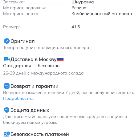
Застежка:
Шнуровка
эстетики, которое оценят как любители активного отдыха, так
Материал подошвы:
Резина
и те, кто ищет удобную обувь для города. - Амортизирующая
Материал верха:
Комбинированный материал
система P-GEL для комфорта при беге - Износостойкая
резиновая подошва с глубоким протектором -
Размер:
41.5
Воздухопроницаемый верх из сетки и синтетики -
Универсальный дизайн для городской носки и тренировок
Оригинал
Асикс Гел Вентюр 6 мужские кроссовки для бега сине-белые
с амортизацией P-GEL и износостойкой подошвой.
Товар поступит от официального дилера
Доставка в Москву
Стандартная — бесплатно
26-39
дней с международного склада
Возврат и гарантии
Возврат возможен в течении 7 дней, после получения заказа.
Подробности...
Защита данных
Для этого мы используем современные средства защиты и
блокируем новые угрозы.
Безопасность платежей