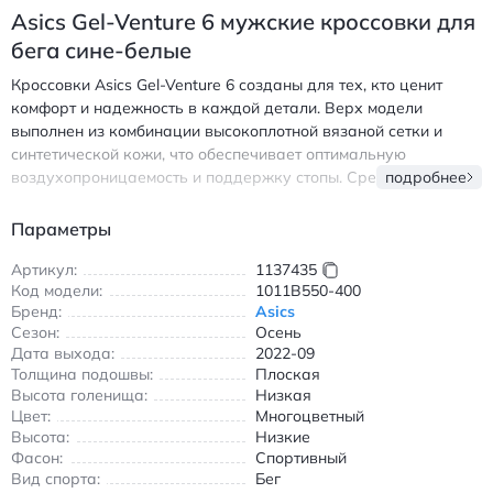
Asics Gel-Venture 6 мужские кроссовки для
бега сине-белые
Кроссовки Asics Gel-Venture 6 созданы для тех, кто ценит
комфорт и надежность в каждой детали. Верх модели
выполнен из комбинации высокоплотной вязаной сетки и
синтетической кожи, что обеспечивает оптимальную
воздухопроницаемость и поддержку стопы. Средняя
подробнее
подошва оснащена инновационной технологией P-GEL,
которая эффективно поглощает ударные нагрузки, делая
Параметры
каждый шаг легким и безболезненным. Дополнительный слой
EVA добавляет упругости и снижает общий вес обуви.
Артикул:
1137435
Код модели:
1011B550-400
Протектор из резины с глубоким рисунком гарантирует
Бренд:
Asics
отличное сцепление на различных поверхностях — от
Сезон:
Осень
асфальта до беговых дорожек. Эти кроссовки идеально
Дата выхода:
2022-09
подходят для повседневной носки и занятий бегом в
Толщина подошвы:
Плоская
прохладное время года. Сезонная направленность — осень,
Высота голенища:
Низкая
что подтверждается их конструкцией с умеренной защитой от
Цвет:
Многоцветный
влаги. Сине-белая расцветка выглядит стильно и легко
Высота:
Низкие
вписывается в любой повседневный образ. Модель Gel-
Фасон:
Спортивный
Venture 6 от Asics — это сочетание спортивных технологий и
Вид спорта:
Бег