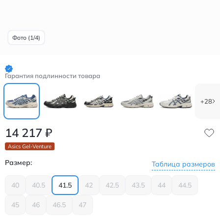
Фото (1/4)
Гарантия подлинности товара
+28
14 217
₽
Asics Gel-Venture
Размер:
Таблица размеров
40
40.5
41.5
42
42.5
43.5
44
44.5
45
46
46.5
47