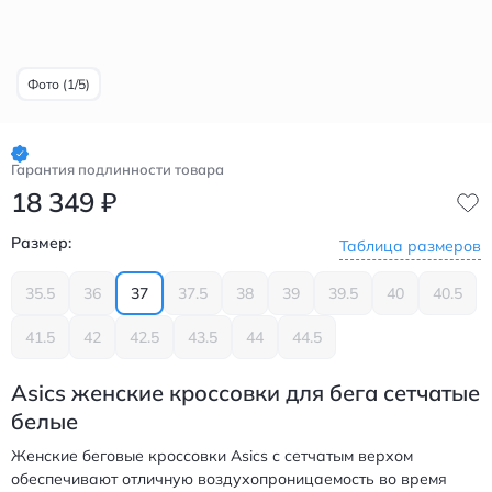
Фото (1/5)
Гарантия подлинности товара
18 349
₽
Размер:
Таблица размеров
35.5
36
37
37.5
38
39
39.5
40
40.5
41.5
42
42.5
43.5
44
44.5
Asics женские кроссовки для бега сетчатые
белые
Женские беговые кроссовки Asics с сетчатым верхом
обеспечивают отличную воздухопроницаемость во время