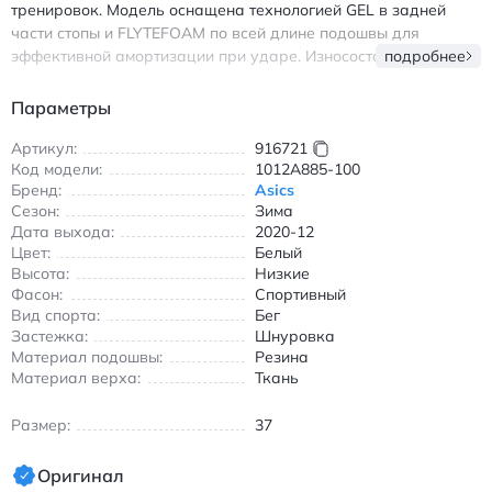
тренировок. Модель оснащена технологией GEL в задней
части стопы и FLYTEFOAM по всей длине подошвы для
эффективной амортизации при ударе. Износостойкая
подробнее
резиновая подошва AHAR гарантирует долгий срок службы
даже на сложных поверхностях. Низкий крой обеспечивает
Параметры
свободу движений, а эргономичная форма идеально
подходит для бега на дороге и беговой дорожке. Кроссовки
Артикул:
916721
Код модели:
1012A885-100
разработаны для интенсивных тренировок в холодное время
Бренд:
Asics
года благодаря утепленной конструкции. Сочетание белого
Сезон:
Зима
цвета и серебристых акцентов создает стильный спортивный
Дата выхода:
2020-12
образ, подходящий как для занятий, так и для повседневной
Цвет:
Белый
носки. Легкая и прочная конструкция делает эту модель
Высота:
Низкие
незаменимой для любителей бега, ценящих комфорт и
Фасон:
Спортивный
надежность. Асикс 1012A885-100 кроссовки для бега с
Вид спорта:
Бег
амортизацией GEL и FLYTEFOAM белого цвета
Застежка:
Шнуровка
Материал подошвы:
Резина
Материал верха:
Ткань
Размер:
37
Оригинал