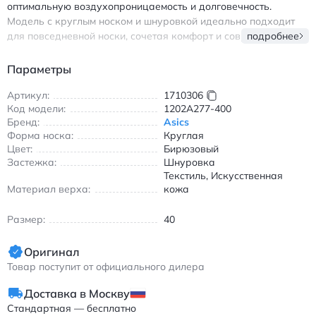
оптимальную воздухопроницаемость и долговечность.
Модель с круглым носком и шнуровкой идеально подходит
для повседневной носки, сочетая комфорт и современный
подробнее
дизайн. Благодаря амортизирующей подошве и лёгкому весу
обувь обеспечивает поддержку стопы в течение всего дня.
Параметры
Бирюзовый цвет с акцентами добавляет образу свежести и
индивидуальности, делая эти кроссовки универсальным
Артикул:
1710306
Код модели:
1202A277-400
решением для прогулок, походов в магазины или встреч с
Бренд:
Asics
друзьями. Материал верха устойчив к износу, а внутренняя
Форма носка:
Круглая
отделка обеспечивает комфорт даже при длительной носке.
Цвет:
Бирюзовый
Идеальный выбор для тех, кто ценит сочетание практичности
Застежка:
Шнуровка
и модных тенденций в обуви. Асикс кроссовки повседневные
Текстиль, Искусственная
с амортизацией и лёгким весом бирюзового цвета
Материал верха:
кожа
Размер:
40
Оригинал
Товар поступит от официального дилера
Доставка в Москву
Стандартная — бесплатно