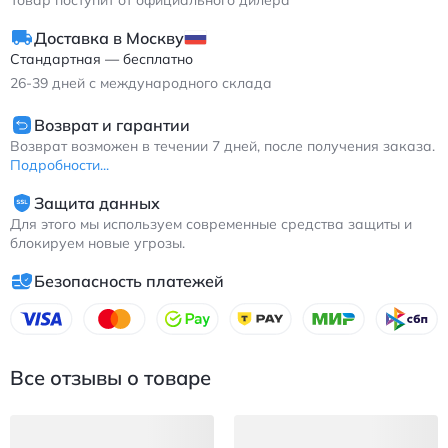
Товар поступит от официального дилера
любой поверхностью, а эргономичная форма анатомически
повторяет контуры стопы.
Доставка в Москву
Фила Кэт Клоу мужские кроссовки белые с красными и
Стандартная — бесплатно
зелеными вставками повседневные с амортизацией и
26-39
дней с международного склада
воздухопроницаемостью
Возврат и гарантии
Возврат возможен в течении 7 дней, после получения заказа.
Подробности...
Защита данных
Для этого мы используем современные средства защиты и
блокируем новые угрозы.
Безопасность платежей
Все отзывы о товаре