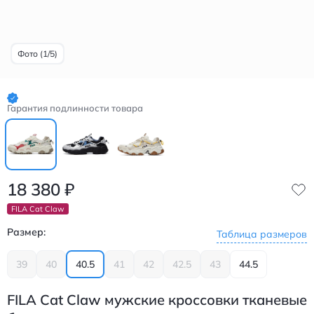
Фото (1/5)
Гарантия подлинности товара
18 380
₽
FILA Cat Claw
Размер:
Таблица размеров
39
40
40.5
41
42
42.5
43
44.5
FILA Cat Claw мужские кроссовки тканевые