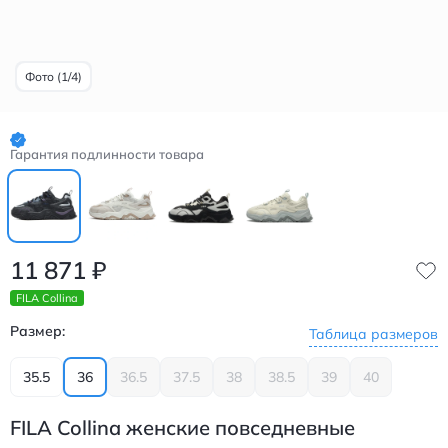
Фото (1/4)
Гарантия подлинности товара
11 871
₽
FILA Collina
Размер:
Таблица размеров
35.5
36
36.5
37.5
38
38.5
39
40
FILA Collina женские повседневные