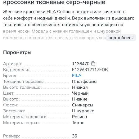
кроссовки тканевые серо-черные
Женские кроссовки FILA Collina в ретро-стиле сочетают в
себе комфорт и модный дизайн. Верх выполнен из дышащего
текстиля, что обеспечивает оптимальную вентиляцию во
время носки. Модель с низким голенищем и шнуровкой
идеально подходит для повседневных прогулок и активного
подробнее
отдыха. Резиновая подошва с протектором гарантирует
надежное сцепление с любой поверхностью, а износостойкие
Параметры
материалы продлевают срок службы обуви. Сочетание
черного и серого цветов с акцентами в виде фиолетовых и
Артикул:
1136470
Код модели:
F12W312117FDB
синих деталей создает современный и стильный образ.
Бренд:
FILA
Кроссовки легко комбинируются с джинсами, спортивными
Толщина подошвы:
Платформа
штанами или юбками, делая их универсальным элементом
Высота голенища:
Низкая
гардероба. Подойдут для прогулок в городе, походов в
Цвет:
Черный
магазины или встреч с друзьями. Фила Коллина
Высота:
Низкие
повседневные кроссовки тканевые серо-черные для
Фасон:
Сникерсы
прогулок
Застежка:
Шнуровка
Материал подошвы:
Резина
Материал верха:
Ткань
Размер:
36