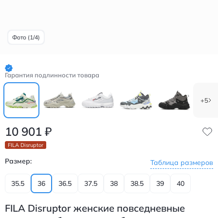
Фото (1/4)
Гарантия подлинности товара
+5
10 901
₽
FILA Disruptor
Размер:
Таблица размеров
35.5
36
36.5
37.5
38
38.5
39
40
FILA Disruptor женские повседневные