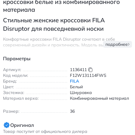
кроссовки белые из комбинированного
материала
Стильные женские кроссовки FILA
Disruptor для повседневной носки
Комфортные кроссовки FILA Disruptor сочетают в себе
подробнее
современный дизайн и практичность. Модель выполнена из
комбинированного верха из текстиля, синтетики и
искусственной кожи, что обеспечивает
Параметры
воздухопроницаемость и долговечность. Белая цветовая
гамма с акцентами зеленого и фиолетового делает их
Артикул:
1136411
универсальными для создания повседневных образов.
Код модели:
F12W131114FWS
Бренд:
FILA
Особенности модели:
Цвет:
Белый
Застежка:
Амортизирующая подошва для комфорта при ходьбе
Шнуровка
Материал верха:
Комбинированный материал
Износостойкие материалы верха
Шнуровка для надежной фиксации стопы
Размер:
36
Легкий вес и удобная посадка
Идеально подходят для прогулок, посещения кафе или
Оригинал
прогулок в парке. Кроссовки легко сочетаются с джинсами,
Товар поступит от официального дилера
легкими платьями и спортивными костюмами. Подошва с