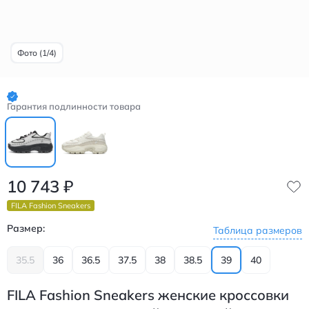
Фото (1/4)
Гарантия подлинности товара
10 743
₽
FILA Fashion Sneakers
Размер:
Таблица размеров
35.5
36
36.5
37.5
38
38.5
39
40
FILA Fashion Sneakers женские кроссовки