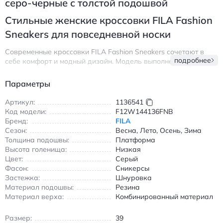
серо-черные с толстой подошвой
Стильные женские кроссовки FILA Fashion
Sneakers для повседневной носки
Современные кроссовки FILA Fashion Sneakers сочетают в
подробнее
себе комфорт и модный дизайн. Модель выполнена в серо-
черной цветовой гамме с контрастными вставками, что
делает её универсальной для создания повседневных
Параметры
образов. Толстая резиновая подошва обеспечивает отличную
амортизацию при ходьбе, а комбинированный верх из
Артикул:
1136541
текстиля и синтетических материалов гарантирует
Код модели:
F12W144136FNB
воздухопроницаемость и долговечность.
Бренд:
FILA
Сезон:
Весна, Лето, Осень, Зима
Особенности модели:
Толщина подошвы:
Платформа
Высота голенища:
Шнуровка для надежной фиксации стопы
Низкая
Цвет:
Серый
Износостойкая резиновая подошва с глубоким
Фасон:
Сникерсы
протектором
Застежка:
Шнуровка
Удобная анатомическая стелька
Материал подошвы:
Резина
Подходит для всех сезонов благодаря универсальному
Материал верха:
Комбинированный материал
дизайну
Размер:
39
Эти кроссовки идеально впишутся в образы для прогулок,