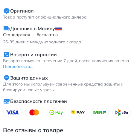
занятий спортом или посещения городских мероприятий.
Легкий вес и продуманная конструкция делают их
Оригинал
незаменимым элементом гардероба современной женщины.
Товар поступит от официального дилера
Фила Фэшн Сникерс женские кроссовки серо-черные с
Доставка в Москву
толстой подошвой и амортизацией для повседневной носки.
Стандартная — бесплатно
26-39
дней с международного склада
Возврат и гарантии
Возврат возможен в течении 7 дней, после получения заказа.
Подробности...
Защита данных
Для этого мы используем современные средства защиты и
блокируем новые угрозы.
Безопасность платежей
Все отзывы о товаре