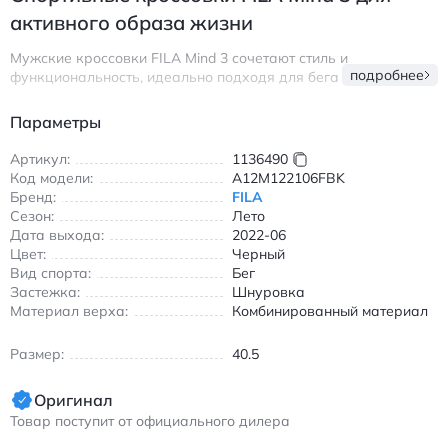
активного образа жизни
Мужские кроссовки FILA Mind 3 сочетают стиль и
подробнее
функциональность, идеально подходя для бега и
повседневной носки. Верх выполнен из дышащей ткани с
элементами TPU, обеспечивающими прочность и поддержку
Параметры
стопы. Амортизирующая подошва поглощает ударные
нагрузки, делая каждый шаг комфортным. Шнуровка
Артикул:
1136490
надежно фиксирует ногу, а низкий крой обеспечивает
Код модели:
A12M122106FBK
свободу движений.
Бренд:
FILA
Сезон:
Лето
Эти кроссовки подойдут для пробежек в парке, тренировок
Дата выхода:
2022-06
на стадионе или прогулок по городу. Легкий вес и
Цвет:
Черный
воздухопроницаемая конструкция делают их незаменимыми
Вид спорта:
Бег
в теплое время года. Черный цвет с контрастными вставками
Застежка:
Шнуровка
легко сочетается с любым спортивным гардеробом.
Материал верха:
Комбинированный материал
Преимущества:
Размер:
40.5
Дышащий верх из ткани и TPU
Амортизация для снижения нагрузки на суставы
Оригинал
Износостойкая подошва с противоскользящим
Товар поступит от официального дилера
рисунком
Удобная шнуровка для надежной фиксации