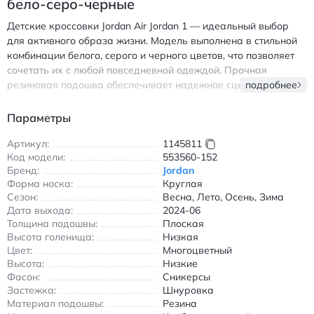
бело-серо-черные
Детские кроссовки Jordan Air Jordan 1 — идеальный выбор
для активного образа жизни. Модель выполнена в стильной
комбинации белого, серого и черного цветов, что позволяет
сочетать их с любой повседневной одеждой. Прочная
резиновая подошва обеспечивает надежное сцепление с
подробнее
поверхностью, а износостойкие материалы верха
гарантируют долгий срок службы даже при интенсивной
Параметры
носке. Круглый носок и удобная шнуровка создают
комфортную посадку, а низкий крой делает обувь легкой и
Артикул:
1145811
Код модели:
553560-152
универсальной для всех сезонов. Подходит для прогулок,
Бренд:
Jordan
занятий спортом и посещения школы. Воздухопроницаемая
Форма носка:
Круглая
конструкция сохраняет ноги сухими в течение всего дня.
Сезон:
Весна, Лето, Осень, Зима
Классический дизайн с узнаваемым логотипом Jordan
Дата выхода:
2024-06
подчеркивает современный и модный образ. Идеальное
Толщина подошвы:
Плоская
сочетание стиля, комфорта и функциональности для юных
Высота голенища:
Низкая
любителей активного отдыха. Джордан Эйр Джордан 1
Цвет:
Многоцветный
детские кроссовки бело-серо-черные с антискользящей
Высота:
Низкие
подошвой и износостойким материалом
Фасон:
Сникерсы
Застежка:
Шнуровка
Материал подошвы:
Резина