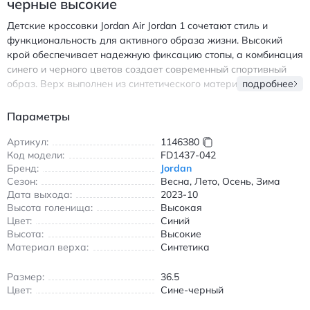
черные высокие
Детские кроссовки Jordan Air Jordan 1 сочетают стиль и
функциональность для активного образа жизни. Высокий
крой обеспечивает надежную фиксацию стопы, а комбинация
синего и черного цветов создает современный спортивный
образ. Верх выполнен из синтетического материала, который
подробнее
сохраняет форму и легко чистится даже при интенсивной
эксплуатации. Антискользящая подошва гарантирует
Параметры
безопасность на любой поверхности, а амортизирующая
система снижает нагрузку на ноги во время игр и прогулок.
Артикул:
1146380
Код модели:
FD1437-042
Универсальный дизайн подходит как для мальчиков, так и
Бренд:
Jordan
для девочек, а четырехсезонная конструкция позволяет
Сезон:
Весна, Лето, Осень, Зима
носить их в любое время года. Внутренняя отделка
Дата выхода:
2023-10
обеспечивает комфорт даже при длительном использовании,
Высота голенища:
Высокая
а круглый носок добавляет удобства при движении. Эти
Цвет:
Синий
кроссовки станут идеальным дополнением к повседневному
Высота:
Высокие
гардеробу, сочетаясь с джинсами, шортами и спортивными
Материал верха:
Синтетика
костюмами. Джордан Эйр Джордан 1 детские кроссовки
сине-черные высокие с амортизацией и антискользящей
Размер:
36.5
подошвой
Цвет:
Сине-черный