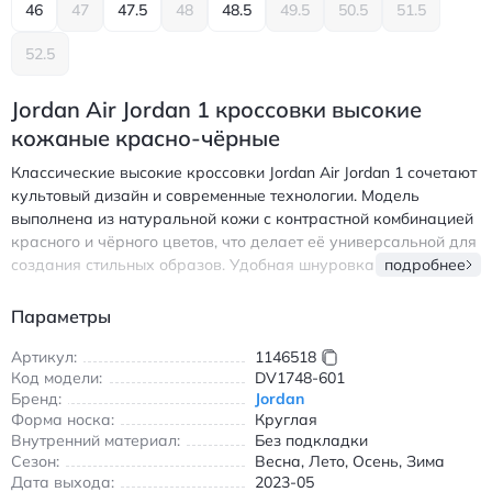
46
47
47.5
48
48.5
49.5
50.5
51.5
52.5
Jordan Air Jordan 1 кроссовки высокие
кожаные красно-чёрные
Классические высокие кроссовки Jordan Air Jordan 1 сочетают
культовый дизайн и современные технологии. Модель
выполнена из натуральной кожи с контрастной комбинацией
красного и чёрного цветов, что делает её универсальной для
создания стильных образов. Удобная шнуровка
подробнее
обеспечивает надёжную фиксацию стопы, а резиновая
подошва гарантирует отличное сцепление с любой
Параметры
поверхностью. Подходит для повседневной носки в любое
время года благодаря прочному материалу верха и
Артикул:
1146518
Код модели:
DV1748-601
износостойкой конструкции. Внутренняя отделка без
Бренд:
Jordan
подкладки обеспечивает оптимальную вентиляцию, а
Форма носка:
Круглая
круглый носок добавляет комфорта при движении.
Внутренний материал:
Без подкладки
Идеальный выбор для тех, кто ценит сочетание легендарного
Сезон:
Весна, Лето, Осень, Зима
стиля и практичности в обуви. Jordan Air Jordan 1 кроссовки
Дата выхода:
2023-05