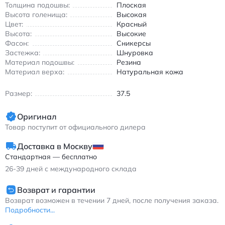
высокие кожаные красно-чёрные для повседневной носки и
Толщина подошвы:
Плоская
спорта.
Высота голенища:
Высокая
Цвет:
Красный
Высота:
Высокие
Фасон:
Сникерсы
Застежка:
Шнуровка
Материал подошвы:
Резина
Материал верха:
Натуральная кожа
Размер:
37.5
Оригинал
Товар поступит от официального дилера
Доставка в Москву
Стандартная — бесплатно
26-39
дней с международного склада
Возврат и гарантии
Возврат возможен в течении 7 дней, после получения заказа.
Подробности...