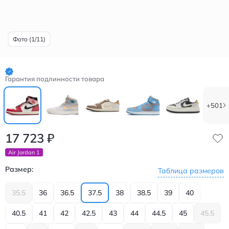
Фото (1/11)
Гарантия подлинности товара
+501
17 723
₽
Air Jordan 1
Размер:
Таблица размеров
35.5
36
36.5
37.5
38
38.5
39
40
40.5
41
42
42.5
43
44
44.5
45
45.5