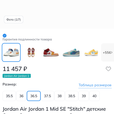
Фото (1/7)
Гарантия подлинности товара
+556
11 457
₽
Jordan Air Jordan 1
Размер:
Таблица размеров
35.5
36
36.5
37.5
38
38.5
39
40
Jordan Air Jordan 1 Mid SE "Stitch" детские