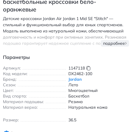
баскетбольные кроссовки бело-
оранжевые
Детские кроссовки Jordan Air Jordan 1 Mid SE "Stitch" —
стильный и функциональный выбор для юных спортсменов.
Модель выполнена из натуральной кожи, обеспечивающей
долговечность и комфорт при активных занятиях. Резиновая
подошва гарантирует надежное сцепление с поверхностью, а
подробнее
износостойкие элементы делают обувь идеальной для
баскетбола и повседневной носки. Средняя высота голенища
Параметры
обеспечивает оптимальную фиксацию стопы без ограничения
подвижности. Бело-оранжевая расцветка с яркими деталями
Артикул:
1147118
Код модели:
DX2462-100
подчеркивает спортивный характер модели и легко
Бренд:
Jordan
сочетается с различной одеждой. Внутренняя отделка
Сезон:
Лето
обеспечивает вентиляцию, сохраняя ноги сухими в течение
Цвет:
Многоцветный
всего дня. Кроссовки подходят для летнего сезона благодаря
Вид спорта:
Баскетбол
легкому дизайну и дышащим материалам. Джордан Эйр
Материал подошвы:
Резина
Джордан 1 Мид Си "Стич" детские кроссовки баскетбольные
Материал верха:
Натуральная кожа
бело-оранжевые с натуральной кожаной верхней частью и
резиновой подошвой.
Размер:
36.5