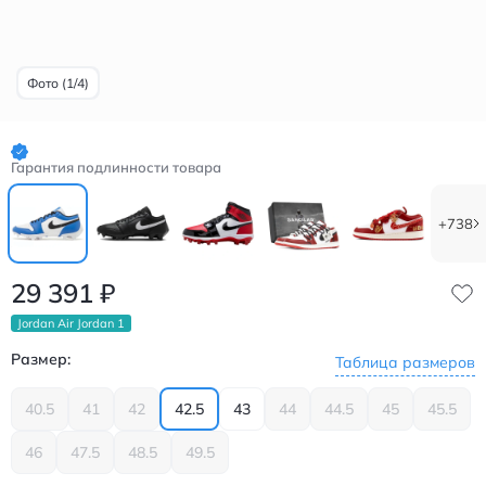
Фото (1/4)
Гарантия подлинности товара
+738
29 391
₽
Jordan Air Jordan 1
Размер:
Таблица размеров
40.5
41
42
42.5
43
44
44.5
45
45.5
46
47.5
48.5
49.5