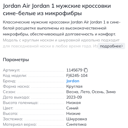
Jordan Air Jordan 1 мужские кроссовки
сине-белые из микрофибры
Классические мужские кроссовки Jordan Air Jordan 1 в сине-
белой расцветке выполнены из высококачественной
микрофибры, обеспечивающей долговечность и комфорт.
Модель с круглым носком и шнуровкой идеально подходит
для повседневной носки в любое время года. Износостойкая
подробнее
подошва гарантирует надежное сцепление с поверхностью, а
эргономичная форма обеспечивает удобство при ходьбе.
Параметры
Кроссовки сочетают в себе стиль и функциональность,
подчеркивая современный образ. Идеальный выбор для тех,
Артикул:
1145679
Код модели:
FJ6245-104
кто ценит качество и дизайн. Универсальная расцветка
Бренд:
Jordan
позволяет сочетать их с различной одеждой — от джинсов до
Форма носка:
Круглая
спортивных костюмов. Легкая конструкция и
Сезон:
Весна, Лето, Осень, Зима
амортизирующая стелька делают эти кроссовки отличным
Дата выхода:
2023-09
вариантом для длительных прогулок. Высококачественные
Высота голенища:
Низкая
материалы сохраняют форму и внешний вид даже при
Цвет:
Синий
интенсивной эксплуатации. Подходят для весны, лета, осени и
Высота:
Низкие
зимы благодаря универсальному дизайну и надежной
Застежка:
Шнуровка
защите от непогоды. Джордан Эйр Джордан 1 мужские
Материал верха:
Синтетика