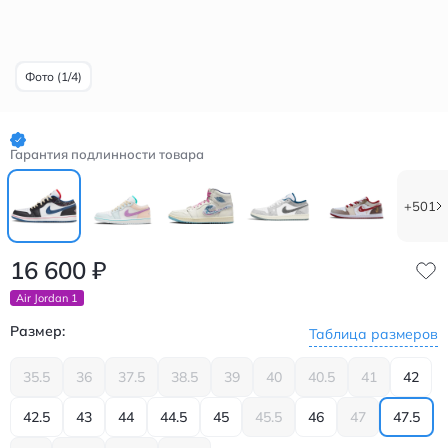
Фото (1/4)
Гарантия подлинности товара
+501
16 600
₽
Air Jordan 1
Размер:
Таблица размеров
35.5
36
37.5
38.5
39
40
40.5
41
42
42.5
43
44
44.5
45
45.5
46
47
47.5