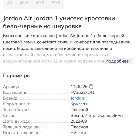
48
48.5
49.5
50.5
Jordan Air Jordan 1 унисекс кроссовки
бело-черные на шнуровке
Классические кроссовки Jordan Air Jordan 1 в бело-черной
цветовой гамме сочетают стиль и комфорт для повседневной
носки. Модель выполнена из комбинации текстиля и
искусственной кожи, что обеспечивает прочность и
воздухопроницаемость. Шнуровка надежно фиксирует стопу,
подробнее
а круглый носок создает удобную посадку. Подошва с
плоским профилем обеспечивает стабильность при ходьбе, а
Параметры
низкая высота голенища делает обувь универсальной для
любого сезона. Идеальный выбор для тех, кто ценит
Артикул:
1146426
Код модели:
FV3622-141
легендарный дизайн и современные технологии в одной
Бренд:
Jordan
паре. Особенности модели включают износостойкие
Форма носка:
Круглая
материалы и продуманную амортизацию, что делает
Тип каблука:
Плоский
кроссовки подходящими как для прогулок по городу, так и
Сезон:
Весна, Лето, Осень, Зима
для активного отдыха. Белые и черные акценты создают
Дата выхода:
2023-09
контрастный образ, легко сочетающийся с джинсами,
Толщина подошвы:
Плоская
шортами или спортивными брюками. Универсальный
Высота голенища:
Низкая