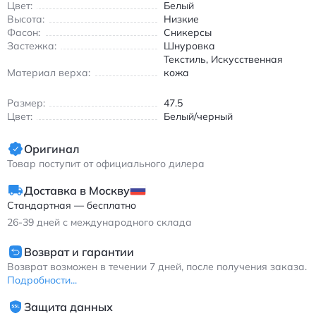
размерный ряд позволяет подобрать идеальный вариант для
Цвет:
Белый
любой стопы. Джордан Эйр Джордан 1 кроссовки унисекс
Высота:
Низкие
Фасон:
Сникерсы
бело-черные на шнуровке из текстиля и искусственной кожи
Застежка:
Шнуровка
Текстиль, Искусственная
Материал верха:
кожа
Размер:
47.5
Цвет:
Белый/черный
Оригинал
Товар поступит от официального дилера
Доставка в Москву
Стандартная — бесплатно
26-39
дней с международного склада
Возврат и гарантии
Возврат возможен в течении 7 дней, после получения заказа.
Подробности...
Защита данных