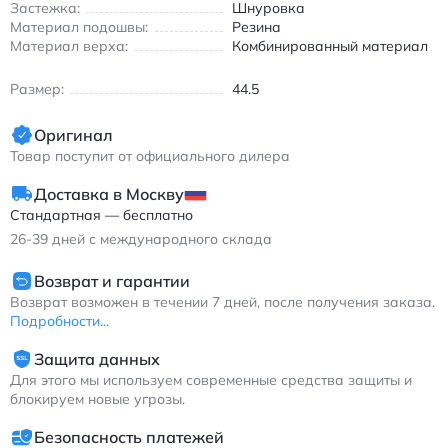
Застежка:
Шнуровка
прогулок, учебы или встреч с друзьями.
Материал подошвы:
Резина
Эти кроссовки — идеальный выбор для тех, кто ценит
Материал верха:
Комбинированный материал
качество и классику. Их можно носить как с джинсами и
свитшотами, так и с более элегантными нарядами, добавляя
Размер:
44.5
образу спортивный шарм.
Дополнительные преимущества:
Оригинал
Товар поступит от официального дилера
Воздухопроницаемая конструкция для комфорта в
течение всего дня
Доставка в Москву
Прочная резиновая подошва с противоскользящим
Стандартная — бесплатно
покрытием
26-39
дней с международного склада
Стильный дизайн, вдохновленный культовыми
моделями 90-х
Возврат и гарантии
Возврат возможен в течении 7 дней, после получения заказа.
Джордан Эйр Джордан 1 кроссовки серые высокие с
Подробности...
комбинацией кожи и синтетики.
Защита данных
Для этого мы используем современные средства защиты и
блокируем новые угрозы.
Безопасность платежей