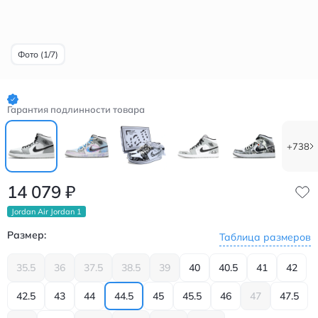
Фото (1/7)
Гарантия подлинности товара
+738
14 079
₽
Jordan Air Jordan 1
Размер:
Таблица размеров
35.5
36
37.5
38.5
39
40
40.5
41
42
42.5
43
44
44.5
45
45.5
46
47
47.5