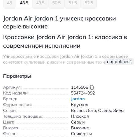
48
48.5
49.5
50.5
51.5
52.5
Jordan Air Jordan 1 унисекс кроссовки
серые высокие
Кроссовки Jordan Air Jordan 1: классика в
современном исполнении
Универсальные кроссовки Jordan Air Jordan 1 в сером цвете
подробнее
сочетают культовый дизайн и современные технологии.
Выполненные из комбинации натуральной кожи и
синтетических материалов, они обеспечивают долговечность
Параметры
и комфорт при носке. Высокая посадка надежно фиксирует
стопу, а резиновая подошва с технологией Air-sole
Артикул:
1145566
гарантирует амортизацию и сцепление с любой
Код модели:
554724-092
поверхностью.
Бренд:
Jordan
Форма носка:
Круглая
Модель подходит для всех сезонов благодаря продуманной
Сезон:
Весна, Лето, Осень, Зима
конструкции. Круглый носок и шнуровка обеспечивают
Толщина подошвы:
Плоская
удобную посадку, а износостойкие материалы сохраняют
Цвет:
Серый
внешний вид даже при интенсивной эксплуатации. Серый
Высота:
Высокие
цвет с черными и белыми акцентами легко сочетается с
Фасон:
Сникерсы
повседневной одеждой, создавая стильные образы для