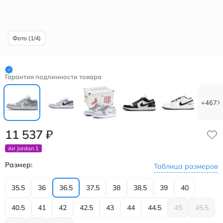
Фото (1/4)
Гарантия подлинности товара
+467
11 537
₽
Air Jordan 1
Размер:
Таблица размеров
35.5
36
36.5
37.5
38
38.5
39
40
40.5
41
42
42.5
43
44
44.5
45
45.5