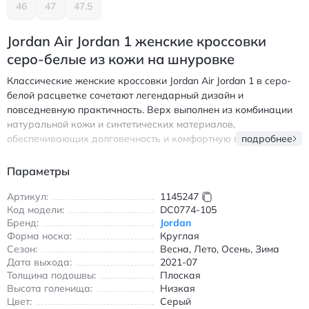
46
47
47.5
Jordan Air Jordan 1 женские кроссовки
серо-белые из кожи на шнуровке
Классические женские кроссовки Jordan Air Jordan 1 в серо-
белой расцветке сочетают легендарный дизайн и
повседневную практичность. Верх выполнен из комбинации
натуральной кожи и синтетических материалов,
обеспечивающих долговечность и комфортную посадку.
подробнее
Плоская резиновая подошва с антискользящим покрытием
гарантирует надежное сцепление в любых условиях. Модель
Параметры
на шнуровке с круглым носком подходит для ношения в
течение всего года благодаря универсальному стилю.
Артикул:
1145247
Код модели:
DC0774-105
Эргономичная конструкция амортизирует нагрузку при
Бренд:
Jordan
ходьбе, а внутренняя отделка обеспечивает дополнительный
Форма носка:
Круглая
комфорт. Идеальный выбор для тех, кто ценит сочетание
Сезон:
Весна, Лето, Осень, Зима
культового дизайна и повседневной функциональности.
Дата выхода:
2021-07
Джордан Эйр Джордан 1 женские кроссовки серо-белые из
Толщина подошвы:
Плоская
кожи на шнуровке
Высота голенища:
Низкая
Цвет:
Серый